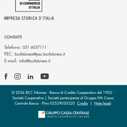
CONTATTI
Telefono:
051 6037111
(si apre l’app di posta elettronic
PEC:
bccfelsinea@pec.bccfelsinea.it
(si apre l’app di posta elettronica)
E-mail:
info@bccfelsinea.it
© 2026 BCC Felsinea - Banca di Credito Cooperativo dal 1902 -
Società Cooperativa | Società partecipante al Gruppo IVA Cassa
Centrale Banca · P.Iva 02529020220
Credits
|
Note legali