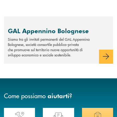
GAL Appennino Bolognese
Siamo tra gli invitati permanenti del GAL Appennino
Bolognese, società consortile pubblico-privata
che promuove sul territorio nuove opportunità di
sviluppo economico e sociale sostenibile.
Come possiamo
?
aiutarti
Accedi all' elenco completo delle nostre&nbsp; filiali .
Ti serve assistenza immediata? Contattaci!
Hai bisogno di docum