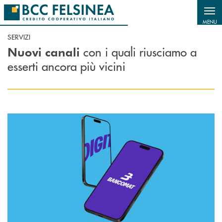
Salta al contenuto principale
MENU
SERVIZI
con i quali riusciamo a
Nuovi canali
esserti ancora più vicini
Scopri di più App Bancomat®