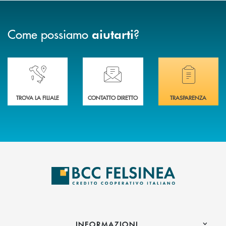
Come possiamo
?
aiutarti
Accedi all' elenco completo delle nostre&nbsp; filiali .
Ti serve assistenza immediata? Contattaci!
Hai bisogno di docum
TROVA LA FILIALE
CONTATTO DIRETTO
TRASPARENZA
INFORMAZIONI