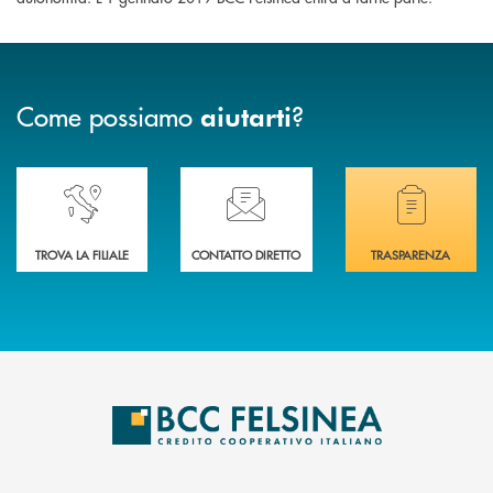
Come possiamo
?
aiutarti
Accedi all' elenco completo delle nostre&nbsp; filiali .
Ti serve assistenza immediata? Contattaci!
Hai bisogno di docum
TROVA LA FILIALE
CONTATTO DIRETTO
TRASPARENZA