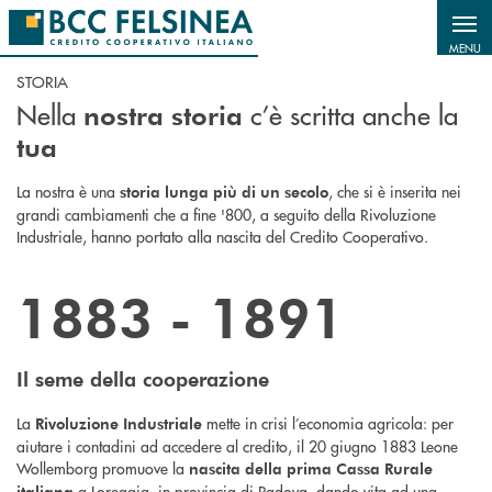
Salta al contenuto principale
MENU
STORIA
Nella
c’è scritta anche la
nostra storia
tua
La nostra è una
, che si è inserita nei
storia lunga più di un secolo
grandi cambiamenti che a fine '800, a seguito della Rivoluzione
Industriale, hanno portato alla nascita del Credito Cooperativo.
1883 - 1891
Il seme della cooperazione
La
mette in crisi l’economia agricola: per
Rivoluzione Industriale
aiutare i contadini ad accedere al credito, il 20 giugno 1883 Leone
Wollemborg promuove la
nascita della prima Cassa Rurale
a Loreggia, in provincia di Padova, dando vita ad una
italiana