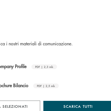
ica i nostri materiali di comunicazione.
ofile
mpany Profile
PDF | 2,3 mb
lancio
ochure Bilancio
PDF | 2,5 mb
 SELEZIONATI
SCARICA TUTTI