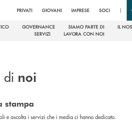
|
PRIVATI
GIOVANI
IMPRESE
SOCI
TICO
GOVERNANCE
SIAMO PARTE DI
IL NO
TICO
GOVERNANCE
SIAMO PARTE DI
IL NO
SERVIZI
LAVORA CON NOI
SERVIZI
LAVORA CON NOI
u di
noi
a stampa
coli e ascolta i servizi che i media ci hanno dedicato.