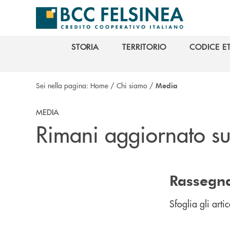
Salta al contenuto principale
STORIA
TERRITORIO
CODICE E
STORIA
TERRITORIO
CODICE E
Sei nella pagina:
Home
/
Chi siamo
/
Media
MEDIA
Rimani aggiornato s
Rassegn
Sfoglia gli arti