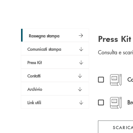
Rassegna stampa
Press Kit
Comunicati stampa
Consulta e scar
Press Kit
Company Pr
Contatti
Co
Archivio
Brochure Bi
Br
Link utili
SCARICA