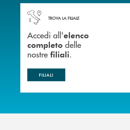
Accedi all' elenco completo delle nostre&nbsp; fi
TROVA LA FILIALE
Accedi all'
elenco
delle
completo
nostre
.
filiali
FILIALI