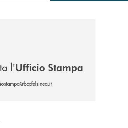
a l'
Ufficio Stampa
ciostampa@bccfelsinea.it
o