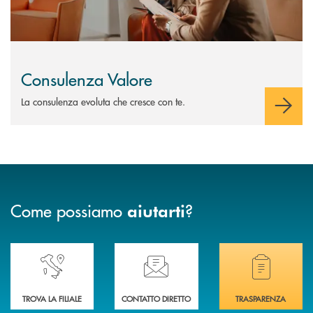
Consulenza Valore
La consulenza evoluta che cresce con te.
Come possiamo
?
aiutarti
Accedi all' elenco completo delle nostre&nbsp; filiali .
Ti serve assistenza immediata? Contattaci!
Hai bisogno di docum
TROVA LA FILIALE
CONTATTO DIRETTO
TRASPARENZA