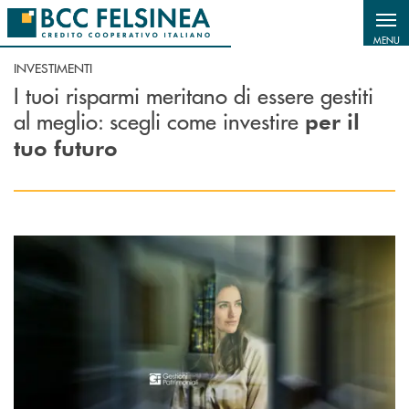
Salta al contenuto principale
MENU
INVESTIMENTI
I tuoi risparmi meritano di essere gestiti
al meglio: scegli come investire
per il
tuo futuro
Scopri di più Gestioni Patrimoniali