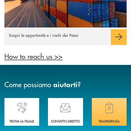
Scopri le opportunità e i rischi dei Paesi
How to reach us >>
Come possiamo
?
aiutarti
Accedi all' elenco completo delle nostre&nbsp; filiali .
Ti serve assistenza immediata? Contattaci!
Hai bisogno di docum
TROVA LA FILIALE
CONTATTO DIRETTO
TRASPARENZA