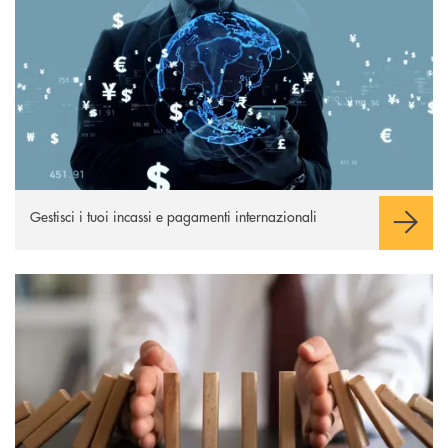
Gestisci i tuoi incassi e pagamenti internazionali
scopri di più
Apre una nuova finestra