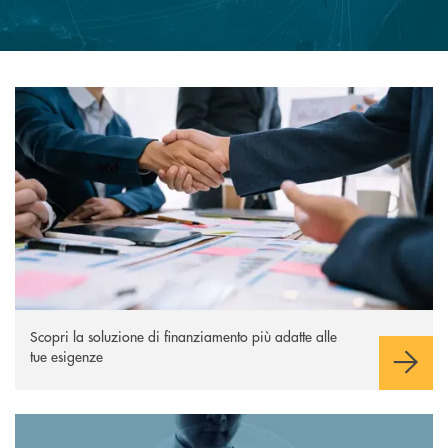
scopri di più
Apre una nuova finestra
Scopri la soluzione di finanziamento più adatte alle
tue esigenze
scopri di più
Apre una nuova finestra