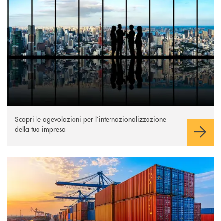
scopri di più
Apre una nuova finestra
Scopri le agevolazioni per l’internazionalizzazione
della tua impresa
scopri di più
Apre una nuova finestra