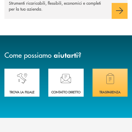
Strumenti ricaricabili, flessibili, economici e completi
per la tua azienda.
Come possiamo
?
aiutarti
Accedi all' elenco completo delle nostre&nbsp; filiali .
Ti serve assistenza immediata? Contattaci!
Hai bisogno di docum
TROVA LA FILIALE
CONTATTO DIRETTO
TRASPARENZA