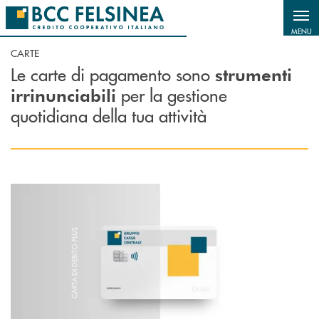
Salta al contenuto principale
MENU
CARTE
Le carte di pagamento sono
strumenti
per la gestione
irrinunciabili
quotidiana della tua attività
Scopri di più Carta di debito internazionale