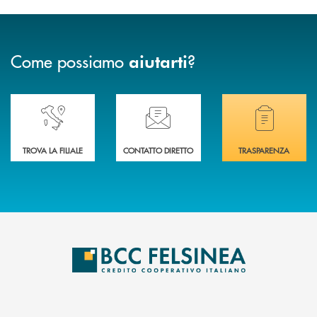
Come possiamo
?
aiutarti
Accedi all' elenco completo delle nostre&nbsp; filiali .
Ti serve assistenza immediata? Contattaci!
Hai bisogno di docum
TROVA LA FILIALE
CONTATTO DIRETTO
TRASPARENZA