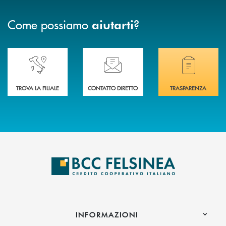
Come possiamo
?
aiutarti
Accedi all' elenco completo delle nostre&nbsp; filiali .
Ti serve assistenza immediata? Contattaci!
Hai bisogno di docum
TROVA LA FILIALE
CONTATTO DIRETTO
TRASPARENZA
INFORMAZIONI