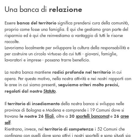
Una banca di
relazione
Essere
significa prendersi cura della comunità,
banca del territorio
proprio come fosse una famiglia. È qui che gestiamo gran parte del
risparmio ed è qui che reinvestiamo a vantaggio di tutti le risorse
raccolte.
Lavoriamo localmente per sviluppare la cultura della responsabilità e
per costruire un circolo virtuoso da cui tutti - giovani, famiglie,
lavoratori e imprese - possano trarre beneficio.
La nostra banca mantiene
in cui
radici profonde nel territorio
opera. Per questo motivo, nella nostra attività e nei nostri rapporti con
le aree in cui siamo presenti,
seguiamo criteri molto precisi,
Statuto
.
regolati dal nostro
Il
della nostra banca si sviluppa nelle
territorio di insediamento
province di Bologna e Modena e comprende i 19 Comuni dove si
trovano
filiali
, oltre a
sportelli bancomat
e
aree
le nostre 26
30
26
self
.
Rientrano, invece, nel
i 52 Comuni che
territorio di competenza
confinano
con quelli dove sono attivi i nostri sportelli e sono situati sia