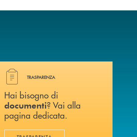
Hai bisogno di documenti ? Vai alla pagina dedicata.
TRASPARENZA
Hai bisogno di
? Vai alla
documenti
pagina dedicata.
TRASPARENZA