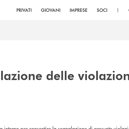
|
PRIVATI
GIOVANI
IMPRESE
SOCI
lazione delle violazion
 interno per consentire la segnalazione di presunte violazi