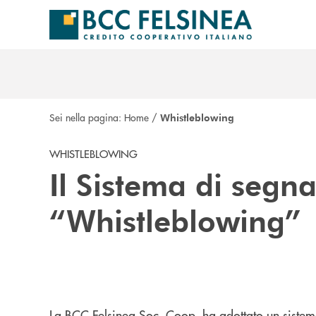
Salta al contenuto principale
Sei nella pagina:
Home
/
Whistleblowing
WHISTLEBLOWING
Il Sistema di segna
“Whistleblowing”
La BCC Felsinea Soc. Coop. ha adottato un sistema