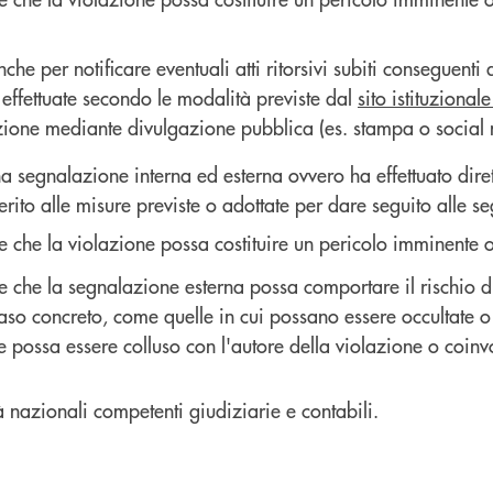
e per notificare eventuali atti ritorsivi subiti conseguenti
effettuate secondo le modalità previste dal
sito istituzionale
lazione mediante divulgazione pubblica (es. stampa o social 
na segnalazione interna ed esterna ovvero ha effettuato dir
 merito alle misure previste o adottate per dare seguito alle s
e che la violazione possa costituire un pericolo imminente o
e che la segnalazione esterna possa comportare il rischio di
aso concreto, come quelle in cui possano essere occultate o 
 possa essere colluso con l'autore della violazione o coinvo
à nazionali competenti giudiziarie e contabili.