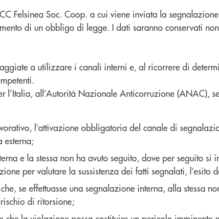
BCC Felsinea Soc. Coop. a cui viene inviata la segnalazione sa
mento di un obbligo di legge. I dati saranno conservati non o
aggiate a utilizzare i canali interni e, al ricorrere di dete
ompetenti.
er l’Italia, all’Autorità Nazionale Anticorruzione (ANAC), s
avorativo, l’attivazione obbligatoria del canale di segnalaz
a esterna;
terna e la stessa non ha avuto seguito, dove per seguito si i
ione per valutare la sussistenza dei fatti segnalati, l’esito d
e che, se effettuasse una segnalazione interna, alla stessa n
ischio di ritorsione;
e che la violazione possa costituire un pericolo imminente o