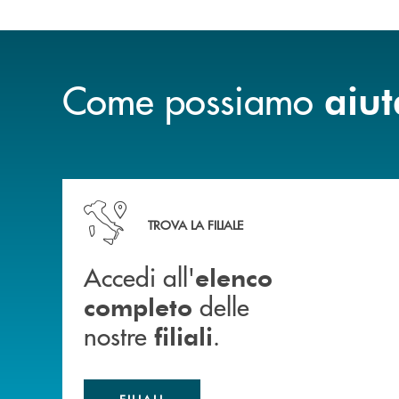
Come possiamo
aiut
Accedi all' elenco completo delle nostre&nbsp; fi
TROVA LA FILIALE
Accedi all'
elenco
delle
completo
nostre
.
filiali