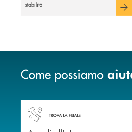
stabilità
Come possiamo
aiut
Accedi all' elenco completo delle nostre&nbsp; fi
TROVA LA FILIALE