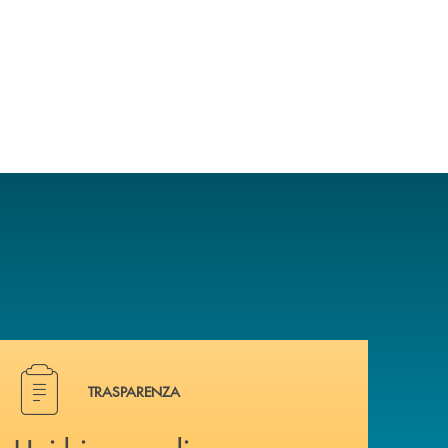
Hai bisogno di documenti ? Vai alla pagina dedicata.
TRASPARENZA