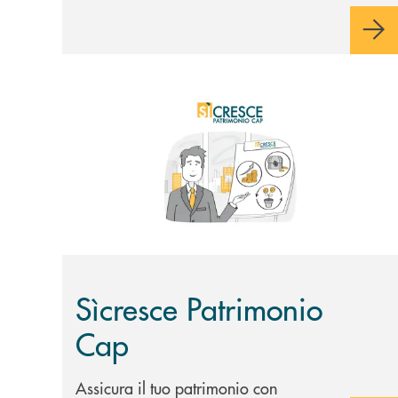
Scopri di più Sìcresce Patrimonio Cap
Sìcresce Patrimonio
Cap
Assicura il tuo patrimonio con