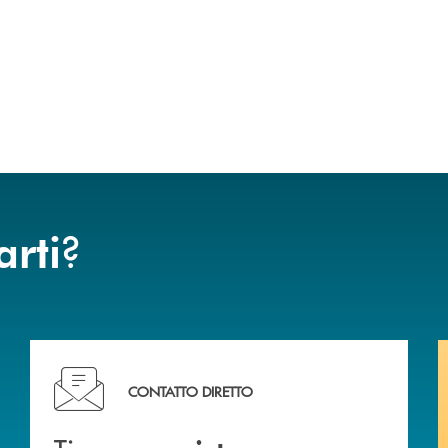
?
arti
liali .
Ti serve assistenza immediata? Contattaci!
CONTATTO DIRETTO