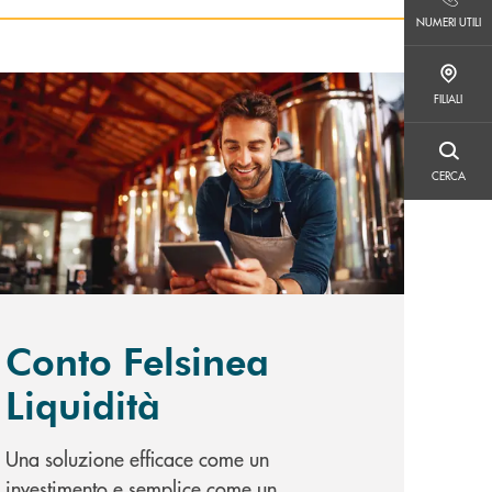
NUMERI UTILI
NUMERI UTILI
FILIALI
copri di più Conto Felsinea Liquidità
FILIALI
CERCA
CERCA
Conto Felsinea
Liquidità
Una soluzione efficace come un
investimento e semplice come un