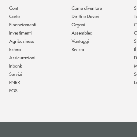
Conti
Come diventare
S
Carte
Diritti e Doveri
T
Finanziamenti
Organi
C
Investimenti
Assemblea
G
Agribusiness
Vantaggi
S
Estero
Rivista
I
Assicurazioni
D
Inbank
M
Servizi
S
PNRR
L
POS