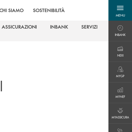
CHI SIAMO
SOSTENIBILITÀ
MENU
menu destra
ASSICURAZIONI
INBANK
SERVIZI
INBANK
ASSICURAZIONI
INBANK
SERVIZI
INBANK
NEXI
NEXI
MYGP
MYGP
l
MYNEF
MYNEF
MYASSICURA
MYASSICURA