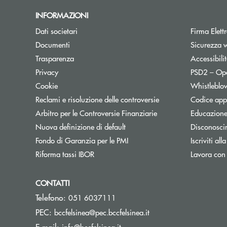
INFORMAZIONI
Apre una nuova finestra
Dati societari
Firma Elet
Apre una nuova finestra
Documenti
Sicurezza 
Trasparenza
Accessibili
Apre una nuova finestra
Privacy
PSD2 – Op
Apre una nuova finestra
Cookie
Whistleblo
Apre una nuova fines
Reclami e risoluzione delle controversie
Codice appa
Apre una nuova finest
Arbitro per le Controversie Finanziarie
Educazione
Nuova definizione di default
Disconosci
Apre una nuova finestra
Fondo di Garanzia per le PMI
Iscriviti all
Apre una nuova finestra
Riforma tassi IBOR
Lavora con
CONTATTI
Telefono:
051 6037111
(si apre l’app di posta
PEC:
bccfelsinea@pec.bccfelsinea.it
(si apre l’app di posta elettron
E-mail:
info@bccfelsinea.it