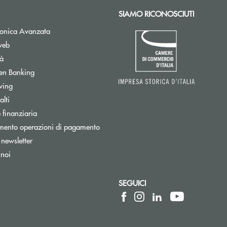
SIAMO RICONOSCIUTI
Apre una nuova finestra
tronica Avanzata
web
tà
Apre una nuova finestra
en Banking
wing
tra
lti
ra
 finanziaria
mento operazioni di pagamento
Apre una nuova finestra
a newsletter
 noi
SEGUICI
 elettronica)
ica)