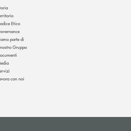
toria
erritorio
odice Etico
overnance
iamo parte di
l nostro Gruppo
ocumenti
edia
ervizi
avora con noi