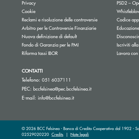
Apre una nuova finestra
Privacy
PSD2 – Op
Apre una nuova finestra
Cookie
Whistleblo
Apre una nuova fines
Reclami e risoluzione delle controversie
Codice appa
Apre una nuova finest
Arbitro per le Controversie Finanziarie
Educazione
Nuova definizione di default
Disconosci
Apre una nuova finestra
Fondo di Garanzia per le PMI
Iscriviti all
Apre una nuova finestra
Riforma tassi IBOR
Lavora con
CONTATTI
Telefono:
051 6037111
(si apre l’app di posta
PEC:
bccfelsinea@pec.bccfelsinea.it
(si apre l’app di posta elettron
E-mail:
info@bccfelsinea.it
© 2026 BCC Felsinea - Banca di Credito Cooperativo dal 1902 - Soc
02529020220
Credits
|
Note legali