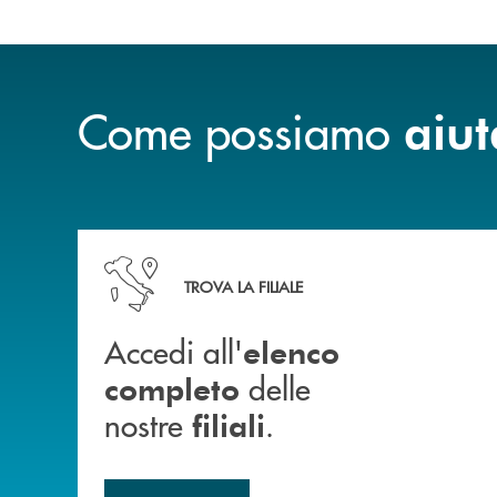
Come possiamo
aiut
Accedi all' elenco completo delle nostre&nbsp; fi
TROVA LA FILIALE
Accedi all'
elenco
delle
completo
nostre
.
filiali