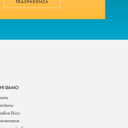
TRASPARENZA
HI SIAMO
toria
erritorio
odice Etico
overnance