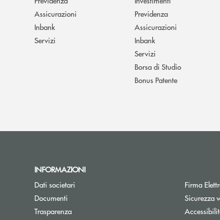
Previdenza
Investimenti
Assicurazioni
Previdenza
Inbank
Assicurazioni
Servizi
Inbank
Servizi
Borsa di Studio
Bonus Patente
INFORMAZIONI
Apre una nuova finestra
Dati societari
Firma Elet
Apre una nuova finestra
Documenti
Sicurezza 
Trasparenza
Accessibili