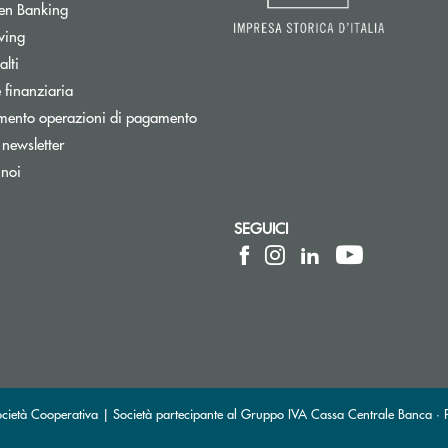
Apre una nuova finestra
en Banking
wing
tra
lti
ra
 finanziaria
mento operazioni di pagamento
Apre una nuova finestra
a newsletter
 noi
SEGUICI
 elettronica)
ica)
ietà Cooperativa | Società partecipante al Gruppo IVA Cassa Centrale Banca · P