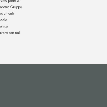
iamo parte di
l nostro Gruppo
ocumenti
edia
ervizi
avora con noi