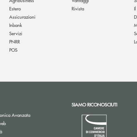
Agribusiness
Vantaggi
S
Estero
Rivista
I
Assicurazioni
D
Inbank
M
Servizi
S
PNRR
L
POS
SIAMO RICONOSCIUTI
Apre una nuova finestra
tronica Avanzata
web
tà