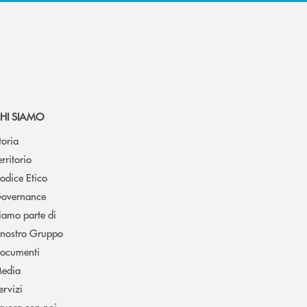
HI SIAMO
toria
erritorio
odice Etico
overnance
iamo parte di
l nostro Gruppo
ocumenti
edia
ervizi
avora con noi