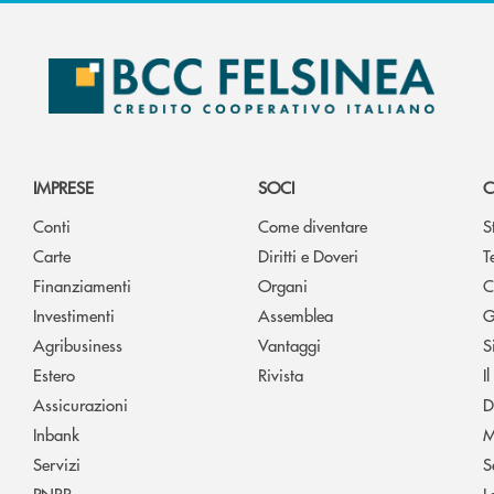
IMPRESE
SOCI
C
Conti
Come diventare
S
Carte
Diritti e Doveri
T
Finanziamenti
Organi
C
Investimenti
Assemblea
G
Agribusiness
Vantaggi
S
Estero
Rivista
I
Assicurazioni
D
Inbank
M
Servizi
S
PNRR
L