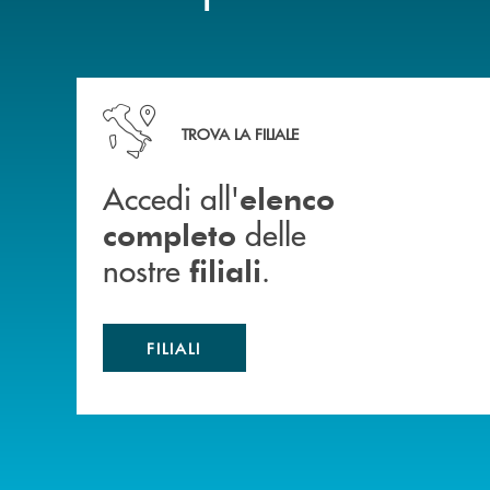
Accedi all' elenco completo delle nostre&nbsp; fi
TROVA LA FILIALE
Accedi all'
elenco
delle
completo
nostre
.
filiali
FILIALI