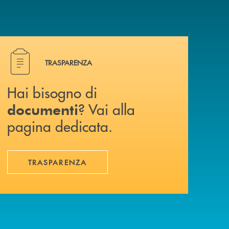
Hai bisogno di documenti ? Vai alla pagina dedicata.
TRASPARENZA
Hai bisogno di
? Vai alla
documenti
pagina dedicata.
TRASPARENZA