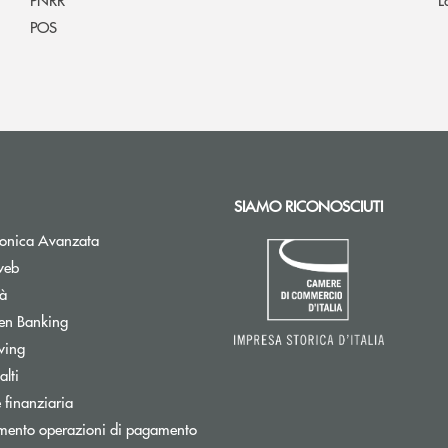
POS
SIAMO RICONOSCIUTI
Apre una nuova finestra
tronica Avanzata
web
tà
Apre una nuova finestra
en Banking
wing
tra
lti
ra
 finanziaria
mento operazioni di pagamento