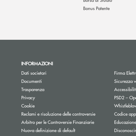
Bonus Patente
INFORMAZIONI
Apre una nuova finestra
Dati societari
Firma Elet
Apre una nuova finestra
Documenti
Sicurezza 
Trasparenza
Accessibili
Apre una nuova finestra
Privacy
PSD2 – Op
Apre una nuova finestra
Cookie
Whistleblo
Apre una nuova fines
Reclami e risoluzione delle controversie
Codice appa
Apre una nuova finest
Arbitro per le Controversie Finanziarie
Educazione
Nuova definizione di default
Disconosci