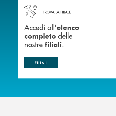
Accedi all' elenco completo delle nostre&nbsp; fi
TROVA LA FILIALE
Accedi all'
elenco
delle
completo
nostre
.
filiali
FILIALI