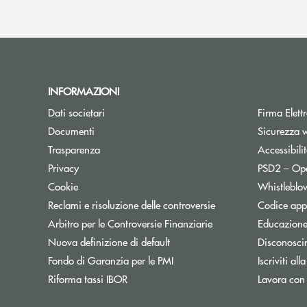
INFORMAZIONI
Apre una nuova finestra
Dati societari
Firma Elet
Apre una nuova finestra
Documenti
Sicurezza 
Trasparenza
Accessibili
Apre una nuova finestra
Privacy
PSD2 – Op
Apre una nuova finestra
Cookie
Whistleblo
Apre una nuova fines
Reclami e risoluzione delle controversie
Codice appa
Apre una nuova finest
Arbitro per le Controversie Finanziarie
Educazione
Nuova definizione di default
Disconosci
Apre una nuova finestra
Fondo di Garanzia per le PMI
Iscriviti all
Apre una nuova finestra
Riforma tassi IBOR
Lavora con