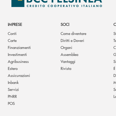
IMPRESE
SOCI
C
Conti
Come diventare
S
Carte
Diritti e Doveri
T
Finanziamenti
Organi
C
Investimenti
Assemblea
G
Agribusiness
Vantaggi
S
Estero
Rivista
I
Assicurazioni
D
Inbank
M
Servizi
S
PNRR
L
POS