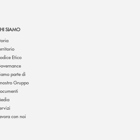
HI SIAMO
toria
erritorio
odice Etico
overnance
iamo parte di
l nostro Gruppo
ocumenti
edia
ervizi
avora con noi