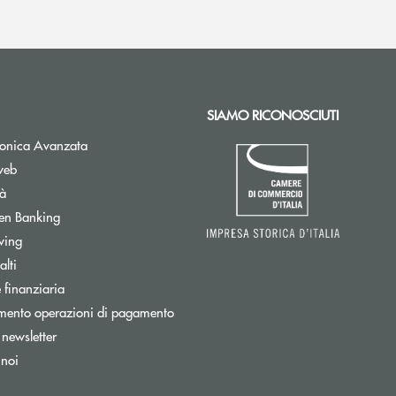
SIAMO RICONOSCIUTI
Apre una nuova finestra
tronica Avanzata
web
tà
Apre una nuova finestra
en Banking
wing
tra
lti
ra
 finanziaria
mento operazioni di pagamento
Apre una nuova finestra
a newsletter
 noi