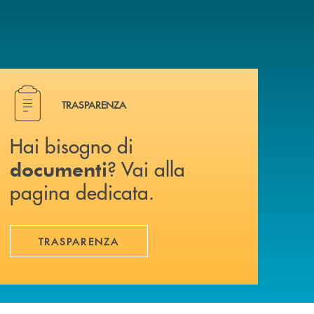
Hai bisogno di documenti ? Vai alla pagina dedicata.
TRASPARENZA
Hai bisogno di
? Vai alla
documenti
pagina dedicata.
TRASPARENZA