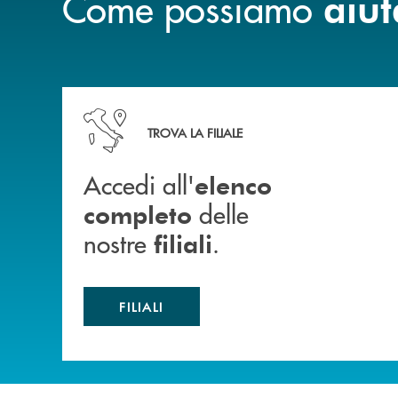
Come possiamo
aiut
Accedi all' elenco completo delle nostre&nbsp; fi
TROVA LA FILIALE
Accedi all'
elenco
delle
completo
nostre
.
filiali
FILIALI