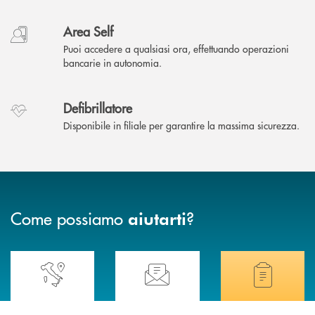
Area Self
Puoi accedere a qualsiasi ora, effettuando operazioni
bancarie in autonomia.
Defibrillatore
Disponibile in filiale per garantire la massima sicurezza.
Come possiamo
?
aiutarti
Accedi all' elenco completo delle nostre&nbsp; filiali .
Ti serve assistenza immediata? Contattaci!
Hai bisogno di docum
TROVA LA FILIALE
CONTATTO DIRETTO
TRASPARENZA