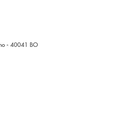
ano
- 40041
BO