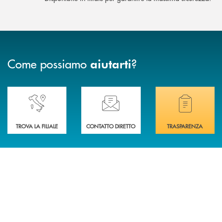
Come possiamo
?
aiutarti
Accedi all' elenco completo delle nostre&nbsp; filiali .
Ti serve assistenza immediata? Contattaci!
Hai bisogno di docum
TROVA LA FILIALE
CONTATTO DIRETTO
TRASPARENZA
INBANK