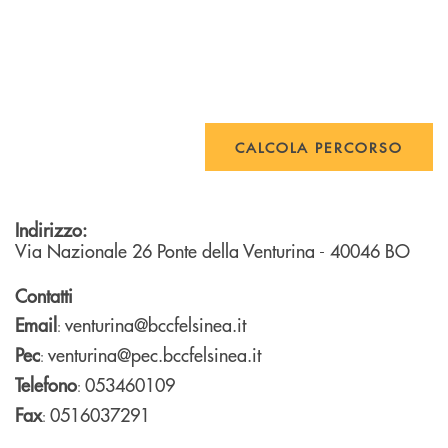
CALCOLA PERCORSO
Indirizzo:
Via Nazionale 26
Ponte della Venturina
- 40046
BO
Contatti
Email
venturina@bccfelsinea.it
:
Pec
venturina@pec.bccfelsinea.it
:
Telefono
053460109
:
Fax
0516037291
: