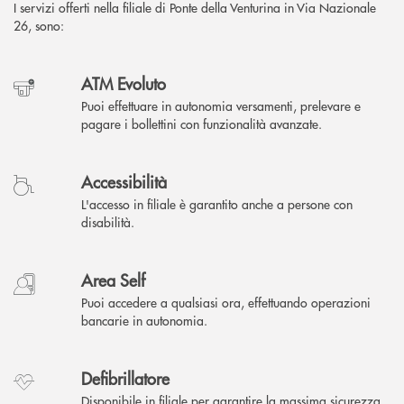
I servizi offerti nella filiale di Ponte della Venturina in Via Nazionale
26, sono:
ATM Evoluto
Puoi effettuare in autonomia versamenti, prelevare e
pagare i bollettini con funzionalità avanzate.
Accessibilità
L'accesso in filiale è garantito anche a persone con
disabilità.
Area Self
Puoi accedere a qualsiasi ora, effettuando operazioni
bancarie in autonomia.
Defibrillatore
Disponibile in filiale per garantire la massima sicurezza.