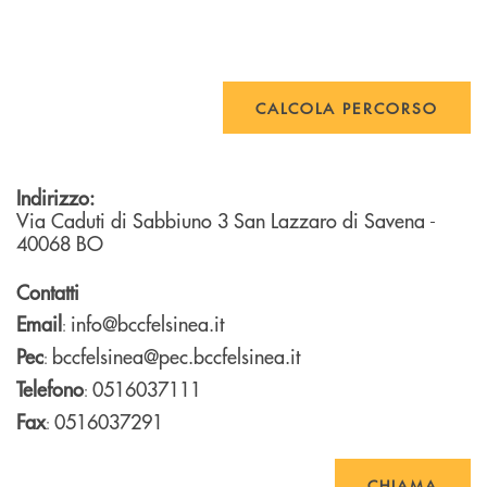
CALCOLA PERCORSO
Indirizzo:
Via Caduti di Sabbiuno 3
San Lazzaro di Savena
-
40068
BO
Contatti
Email
info@bccfelsinea.it
:
Pec
bccfelsinea@pec.bccfelsinea.it
:
Telefono
0516037111
:
Fax
0516037291
:
CHIAMA