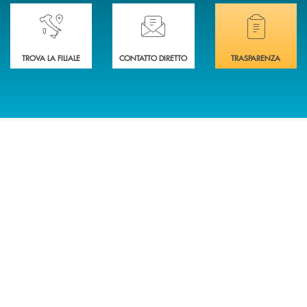
Accedi all' elenco completo delle nostre&nbsp; filiali .
Ti serve assistenza immediata? Contattaci!
Hai bisogno di docum
TROVA LA FILIALE
CONTATTO DIRETTO
TRASPARENZA
INBANK
INFORMAZIONI
SIAMO RICONOSCIUTI