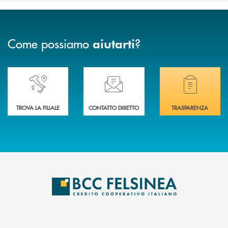
Come possiamo
?
aiutarti
Accedi all' elenco completo delle nostre&nbsp; filiali .
Ti serve assistenza immediata? Contattaci!
Hai bisogno di docum
TROVA LA FILIALE
CONTATTO DIRETTO
TRASPARENZA