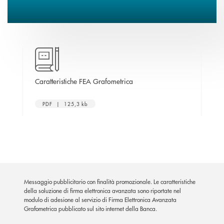
ova finestra
apre una nuova finestra
Caratteristiche FEA Grafometrica
Inf
PDF | 125,3 kb
Messaggio pubblicitario con finalità promozionale. Le caratteristiche
della soluzione di firma elettronica avanzata sono riportate nel
modulo di adesione al servizio di Firma Elettronica Avanzata
Grafometrica pubblicato sul sito internet della Banca.