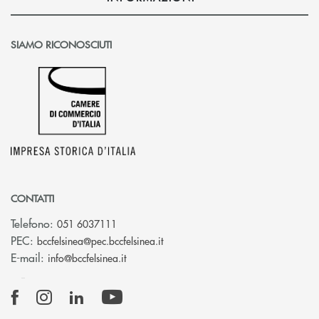
SIAMO RICONOSCIUTI
CONTATTI
Telefono:
051 6037111
(si apre l’app di posta elettronic
PEC:
bccfelsinea@pec.bccfelsinea.it
(si apre l’app di posta elettronica)
E-mail:
info@bccfelsinea.it