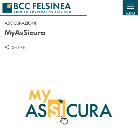
Salta al contenuto principale
MENU
ASSICURAZIONI
MyAsSìcura
SHARE