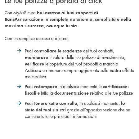
Con MyAsSìcura
hai accesso ai tuoi rapporti di
BancAssicurazione in completa autonomia, semplicità e nella
.
massima sicurezza, ovunque tu sia
Con un semplice accesso a internet:
Puoi
dei tuoi contratti,
controllare le scadenze
il valore delle tue polizze di investimento,
monitorare
le coperture dei tuoi prodotti a marchio
verificare
AsSìcura e rimanere sempre aggiornato sulla nostra offerta
assicurativa
Puoi
in qualsiasi momento le
ristampare
certificazioni
e tutta la
relativa alle tue polizze
fiscali
documentazione
Puoi
, in qualsiasi momento,
tenere sotto controllo
lo
grazie all’apposita sezione che ne
stato dei tuoi sinistri
contiene tutte le principali informazioni