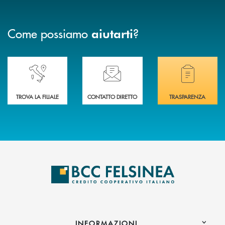
Come possiamo
?
aiutarti
Accedi all' elenco completo delle nostre&nbsp; filiali .
Ti serve assistenza immediata? Contattaci!
Hai bisogno di docum
TROVA LA FILIALE
CONTATTO DIRETTO
TRASPARENZA
INFORMAZIONI