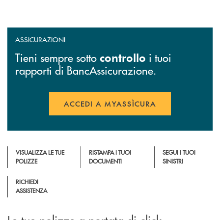
ASSICURAZIONI
Tieni sempre sotto
i tuoi
controllo
rapporti di BancAssicurazione.
ACCEDI A MYASSÌCURA
APRE UNA NUOVA FINESTR
VISUALIZZA LE TUE
RISTAMPA I TUOI
SEGUI I TUOI
POLIZZE
DOCUMENTI
SINISTRI
RICHIEDI
ASSISTENZA
Le tue polizze a portata di click