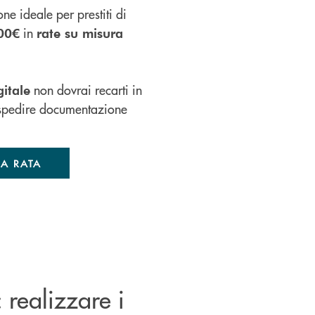
one ideale per prestiti di
in
000€
rate su misura
non dovrai recarti in
itale
o spedire documentazione
UA RATA
: realizzare i