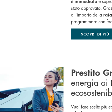
è
e sapra
immediata
stato approvato. Gra
all'importo della
rata
programmare con facili
SCOPRI DI PIÙ
Prestito G
energia ai 
ecosostenibi
Vuoi fare scelte più 