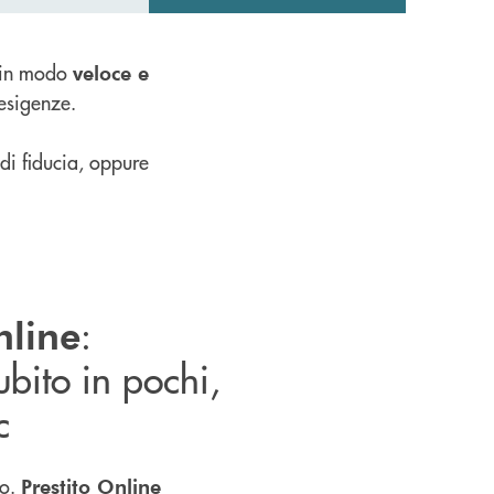
o in modo
veloce e
 esigenze.
di fiducia, oppure
:
nline
ubito in pochi,
c
o.
Prestito Online