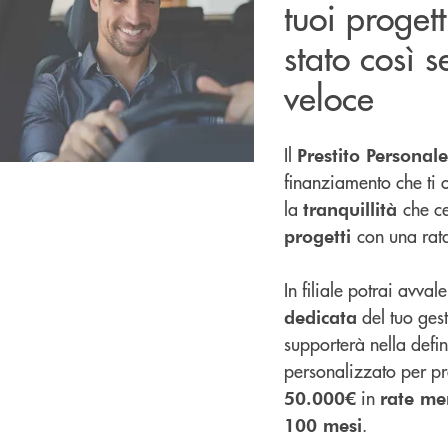
tuoi proget
stato così 
veloce
Il
Prestito Personale
finanziamento che ti o
la
che c
tranquillità
con una rat
progetti
In filiale potrai avvale
del tuo gest
dedicata
supporterà nella defi
personalizzato per pre
in
50.000€
rate men
.
100 mesi