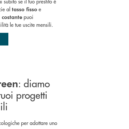
i subito se il tuo prestito è
zie al
e
tasso fisso
puoi
 costante
tà le tue uscite mensili.
: d
iamo
reen
tuoi progetti
li
ecologiche per adottare uno