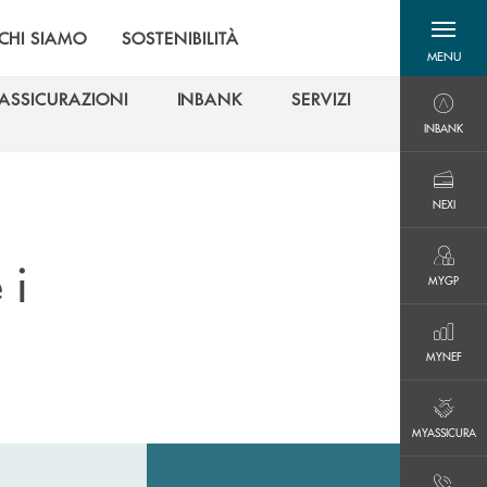
CHI SIAMO
SOSTENIBILITÀ
MENU
menu destra
ASSICURAZIONI
INBANK
SERVIZI
INBANK
ASSICURAZIONI
INBANK
SERVIZI
INBANK
NEXI
NEXI
 i
MYGP
MYGP
MYNEF
MYNEF
MYASSICURA
MYASSICURA