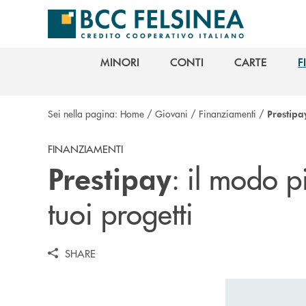
Salta al contenuto principale
MINORI
CONTI
CARTE
F
MINORI
CONTI
CARTE
F
Sei nella pagina:
Home
/
Giovani
/
Finanziamenti
/
Prestipa
FINANZIAMENTI
: il modo p
Prestipay
tuoi progetti
SHARE