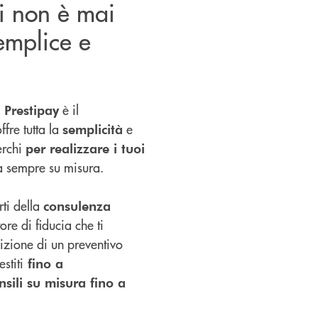
ti non è mai
semplice e
è il
 Prestipay
ffre tutta la
e
semplicità
erchi
per realizzare i tuoi
a sempre su misura.
rti della
consulenza
ore di fiducia che ti
nizione di un preventivo
stiti
fino a
sili su misura fino a