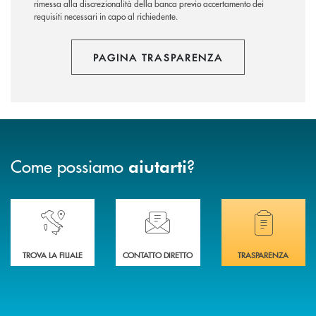
rimessa alla discrezionalità della banca previo accertamento dei
requisiti necessari in capo al richiedente.
PAGINA TRASPARENZA
Come possiamo
?
aiutarti
Accedi all' elenco completo delle nostre&nbsp; filiali .
Ti serve assistenza immediata? Contattaci!
Hai bisogno di docum
TROVA LA FILIALE
CONTATTO DIRETTO
TRASPARENZA