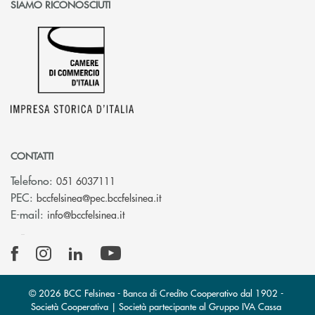
SIAMO RICONOSCIUTI
CONTATTI
Telefono:
051 6037111
(si apre l’app di posta elettronic
PEC:
bccfelsinea@pec.bccfelsinea.it
(si apre l’app di posta elettronica)
E-mail:
info@bccfelsinea.it
© 2026 BCC Felsinea - Banca di Credito Cooperativo dal 1902 -
Società Cooperativa | Società partecipante al Gruppo IVA Cassa