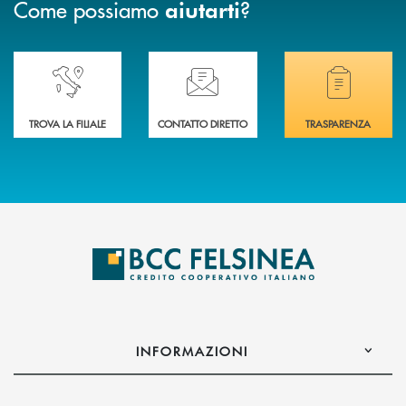
Come possiamo
?
aiutarti
Accedi all' elenco completo delle nostre&nbsp; filiali .
Ti serve assistenza immediata? Contattaci!
Hai bisogno di docum
TROVA LA FILIALE
CONTATTO DIRETTO
TRASPARENZA
INFORMAZIONI