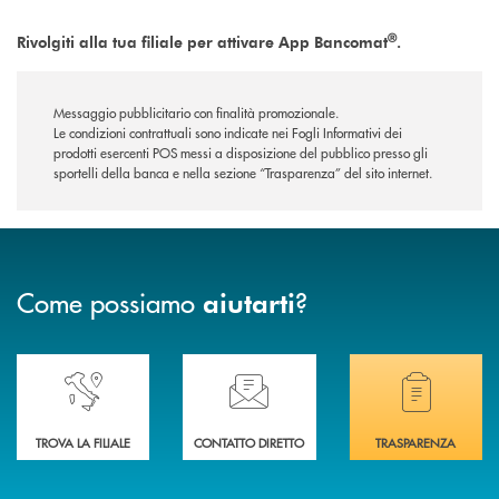
®
Rivolgiti alla tua filiale per attivare App Bancomat
.
Messaggio pubblicitario con finalità promozionale.
Le condizioni contrattuali sono indicate nei Fogli Informativi dei
prodotti esercenti POS messi a disposizione del pubblico presso gli
sportelli della banca e nella sezione “Trasparenza” del sito internet.
Come possiamo
?
aiutarti
Accedi all' elenco completo delle nostre&nbsp; filiali .
Ti serve assistenza immediata? Contattaci!
Hai bisogno di docum
TROVA LA FILIALE
CONTATTO DIRETTO
TRASPARENZA