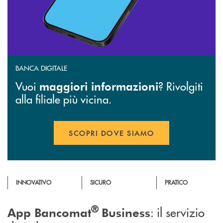
BANCA DIGITALE
Vuoi
? Rivolgiti
maggiori informazioni
alla filiale più vicina.
SCOPRI DOVE SIAMO
APRE UNA NUOVA FINESTR
INNOVATIVO
SICURO
PRATICO
®
: il servizio
App Bancomat
Business