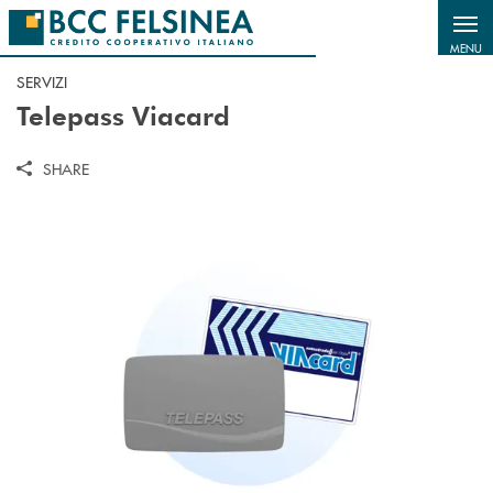
Salta al contenuto principale
MENU
SERVIZI
Telepass Viacard
SHARE