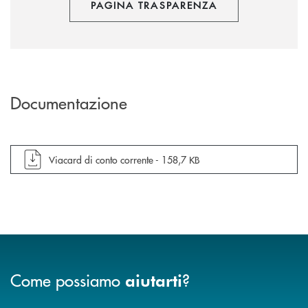
PAGINA TRASPARENZA
Documentazione
apre documento in una nuova finestra
Viacard di conto corrente -
158,7 KB
Come possiamo
?
aiutarti