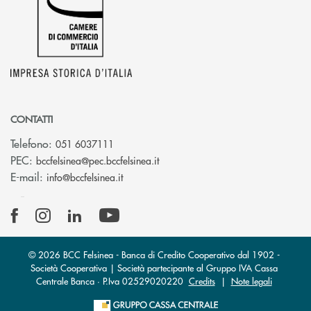
CONTATTI
Telefono:
051 6037111
(si apre l’app di posta elettronic
PEC:
bccfelsinea@pec.bccfelsinea.it
(si apre l’app di posta elettronica)
E-mail:
info@bccfelsinea.it
© 2026 BCC Felsinea - Banca di Credito Cooperativo dal 1902 -
Società Cooperativa | Società partecipante al Gruppo IVA Cassa
Centrale Banca · P.Iva 02529020220
Credits
|
Note legali