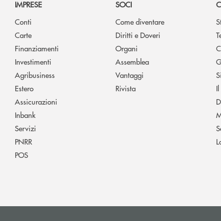
IMPRESE
SOCI
C
Conti
Come diventare
S
Carte
Diritti e Doveri
T
Finanziamenti
Organi
C
Investimenti
Assemblea
G
Agribusiness
Vantaggi
S
Estero
Rivista
I
Assicurazioni
D
Inbank
M
Servizi
S
PNRR
L
POS