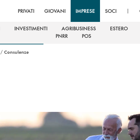
|
PRIVATI
GIOVANI
IMPRESE
SOCI
I
INVESTIMENTI
AGRIBUSINESS
ESTERO
I
INVESTIMENTI
AGRIBUSINESS
ESTERO
PNRR
POS
PNRR
POS
/
Consulenze