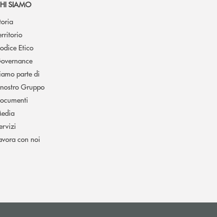
HI SIAMO
toria
erritorio
odice Etico
overnance
iamo parte di
l nostro Gruppo
ocumenti
edia
ervizi
avora con noi