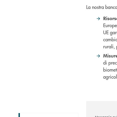
La nostra banca
Risors
Europea
UE gar
cambiam
rurali,
Misure
di prec
biometa
agrico
Messaggio pub