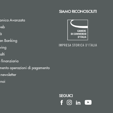
SIAMO RICONOSCIUTI
Apre una nuova finestra
tronica Avanzata
web
tà
Apre una nuova finestra
en Banking
wing
tra
lti
ra
 finanziaria
mento operazioni di pagamento
Apre una nuova finestra
a newsletter
 noi
SEGUICI
 elettronica)