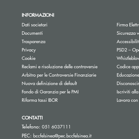
INFORMAZIONI
Apre una nuova finestra
Dati societari
Firma Elet
Apre una nuova finestra
Documenti
Sicurezza 
Trasparenza
Accessibili
Apre una nuova finestra
Privacy
PSD2 – Op
Apre una nuova finestra
Cookie
Whistleblo
Apre una nuova fines
Reclami e risoluzione delle controversie
Codice appa
Apre una nuova finest
Arbitro per le Controversie Finanziarie
Educazione
Nuova definizione di default
Disconosci
Apre una nuova finestra
Fondo di Garanzia per le PMI
Iscriviti all
Apre una nuova finestra
Riforma tassi IBOR
Lavora con
CONTATTI
Telefono:
051 6037111
(si apre l’app di posta
PEC:
bccfelsinea@pec.bccfelsinea.it