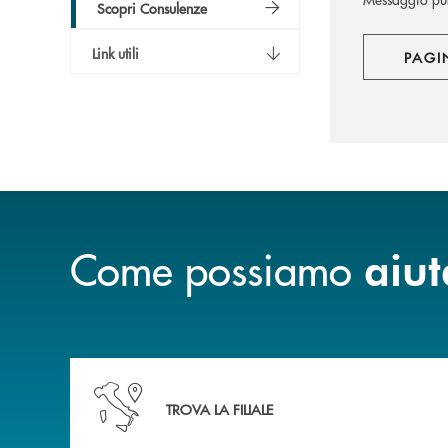
Scopri Consulenze
Link utili
PAGI
Come possiamo
aiut
Accedi all' elenco completo delle nostre&nbsp; fi
TROVA LA FILIALE