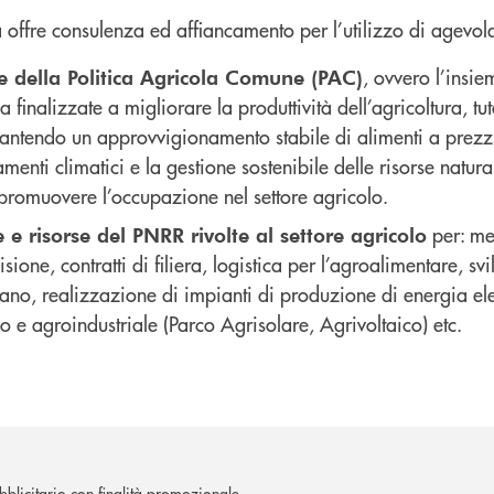
 offre consulenza ed affiancamento per l’utilizzo
di agevola
,
ovvero l’insie
e della Politica
Agricola Comune (PAC)
 finalizzate a migliorare la produttività dell’agricoltura, tut
antendo un approvvigionamento stabile di alimenti a prezzi 
enti climatici e la gestione sostenibile delle risorse natura
 promuovere l’occupazione nel settore agricolo.
per: me
 e risorse del PNRR rivolte al settore agricolo
isione, contratti
di filiera, logistica per
l’agroalimentare, sv
no, realizzazione di impianti di produzione di energia elet
lo e agroindustriale
(Parco Agrisolare, Agrivoltaico) etc.
blicitario con finalità promozionale.