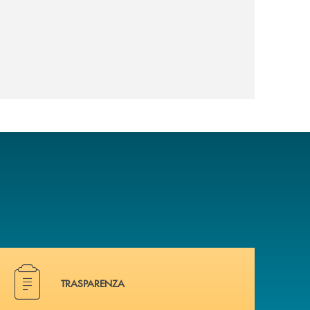
Hai bisogno di documenti ? Vai alla pagina dedicata.
TRASPARENZA