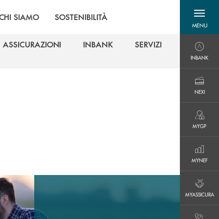
CHI SIAMO
SOSTENIBILITÀ
MENU
menu destra
ASSICURAZIONI
INBANK
SERVIZI
INBANK
ASSICURAZIONI
INBANK
SERVIZI
INBANK
NEXI
NEXI
MYGP
MYGP
MYNEF
MYNEF
MYASSICURA
MYASSICURA