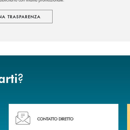
NA TRASPARENZA
?
arti
liali .
Ti serve assistenza immediata? Contattaci!
CONTATTO DIRETTO