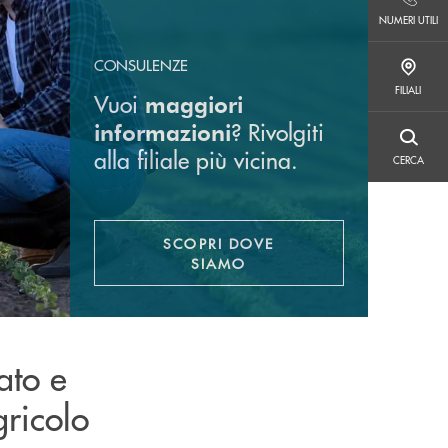
NUMERI UTILI
NUMERI UTILI
CONSULENZE
FILIALI
FILIALI
Vuoi
maggiori
?
Rivolgiti
informazioni
CERCA
alla filiale più vicina.
CERCA
SCOPRI DOVE
APRE UNA NUOVA FINESTR
SIAMO
ato e
gricolo