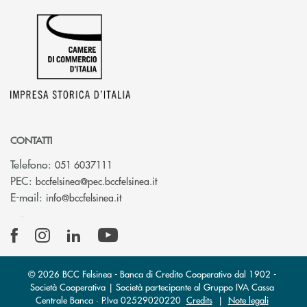
CONTATTI
Telefono:
051 6037111
(si apre l’app di posta elettronic
PEC:
bccfelsinea@pec.bccfelsinea.it
(si apre l’app di posta elettronica)
E-mail:
info@bccfelsinea.it
© 2026 BCC Felsinea - Banca di Credito Cooperativo dal 1902 -
Società Cooperativa | Società partecipante al Gruppo IVA Cassa
Centrale Banca · P.Iva 02529020220
Credits
|
Note legali