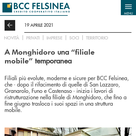
Salta al contenuto principale
MENU
19 APRILE 2021
NOVITÀ
PRIVATI
IMPRESE
SOCI
TERRITORIO
A
una
Monghidoro
“filiale
temporanea
mobile”
Filiali più evolute, moderne e sicure per BCC Felsinea,
che - dopo il rifacimento di quelle di San Lazzaro,
Granarolo, Funo e Castenaso - inizia i lavori di
ristrutturazione nella filiale di Monghidoro, che fino a
fine giugno trasloca i suoi spazi in una struttura
mobile.