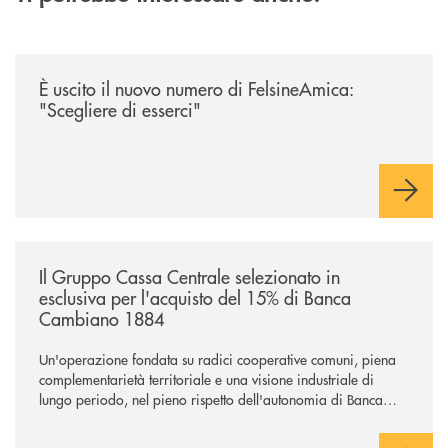
/news/felsineamica-26/
È uscito il nuovo numero di FelsineAmica:
"Scegliere di esserci"
/news/il-gruppo-cassa-centrale-selezionato-in-esclusiva-per-lacquisto
Il Gruppo Cassa Centrale selezionato in
esclusiva per l'acquisto del 15% di Banca
Cambiano 1884
Un'operazione fondata su radici cooperative comuni, piena
complementarietà territoriale e una visione industriale di
lungo periodo, nel pieno rispetto dell'autonomia di Banca
Cambiano. Nei prossimi giorni verrà avviato il periodo di
negoziazione esclusiva per la finalizzazione dell’operazione.