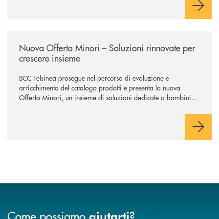
/news/nuova-offerta-minori-soluzioni-rinnovate-per-crescere-insieme-1
Nuova Offerta Minori – Soluzioni rinnovate per
crescere insieme
BCC Felsinea prosegue nel percorso di evoluzione e
arricchimento del catalogo prodotti e presenta la nuova
Offerta Minori, un insieme di soluzioni dedicate a bambini e
ragazzi da 0 a 18 anni, pensate per supportarli nello
sviluppo di una relazione consapevole con il denaro, sempre
con la guida dei genitori e della banca.
Come possiamo
?
aiutarti