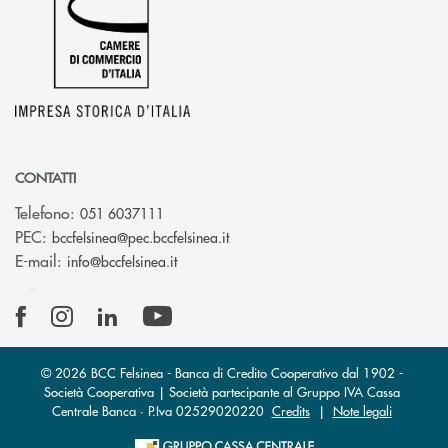
CONTATTI
Telefono:
051 6037111
(si apre l’app di posta elettronic
PEC:
bccfelsinea@pec.bccfelsinea.it
(si apre l’app di posta elettronica)
E-mail:
info@bccfelsinea.it
© 2026 BCC Felsinea - Banca di Credito Cooperativo dal 1902 -
Società Cooperativa | Società partecipante al Gruppo IVA Cassa
Centrale Banca · P.Iva 02529020220
Credits
|
Note legali