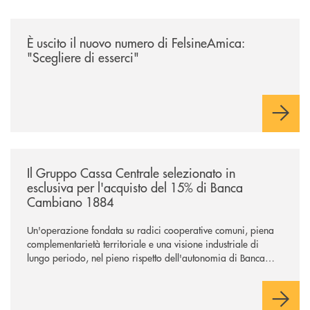
/news/felsineamica-26/
È uscito il nuovo numero di FelsineAmica:
"Scegliere di esserci"
/news/il-gruppo-cassa-centrale-selezionato-in-esclusiva-per-lacquisto
Il Gruppo Cassa Centrale selezionato in
esclusiva per l'acquisto del 15% di Banca
Cambiano 1884
Un'operazione fondata su radici cooperative comuni, piena
complementarietà territoriale e una visione industriale di
lungo periodo, nel pieno rispetto dell'autonomia di Banca
Cambiano. Nei prossimi giorni verrà avviato il periodo di
negoziazione esclusiva per la finalizzazione dell’operazione.