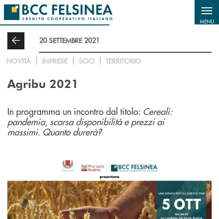
Salta al contenuto principale
MENU
20 SETTEMBRE 2021
NOVITÀ
IMPRESE
SOCI
TERRITORIO
Agribu 2021
In programma un incontro dal titolo:
Cereali:
pandemia, scarsa disponibilità e prezzi ai
massimi. Quanto durerà?