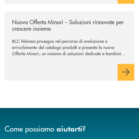
/news/nuova-offerta-minori-soluzioni-rinnovate-per-crescere-insieme-1
Nuova Offerta Minori – Soluzioni rinnovate per
crescere insieme
BCC Felsinea prosegue nel percorso di evoluzione e
arricchimento del catalogo prodotti e presenta la nuova
Offerta Minori, un insieme di soluzioni dedicate a bambini e
ragazzi da 0 a 18 anni, pensate per supportarli nello
sviluppo di una relazione consapevole con il denaro, sempre
con la guida dei genitori e della banca.
Come possiamo
?
aiutarti