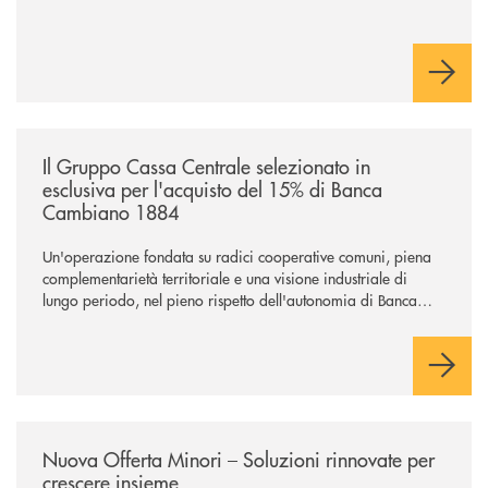
/news/il-gruppo-cassa-centrale-selezionato-in-esclusiva-per-lacquisto
Il Gruppo Cassa Centrale selezionato in
esclusiva per l'acquisto del 15% di Banca
Cambiano 1884
Un'operazione fondata su radici cooperative comuni, piena
complementarietà territoriale e una visione industriale di
lungo periodo, nel pieno rispetto dell'autonomia di Banca
Cambiano. Nei prossimi giorni verrà avviato il periodo di
negoziazione esclusiva per la finalizzazione dell’operazione.
/news/nuova-offerta-minori-soluzioni-rinnovate-per-crescere-insieme-1
Nuova Offerta Minori – Soluzioni rinnovate per
crescere insieme