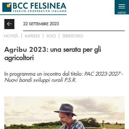
Salta al contenuto principale
MENU
22 SETTEMBRE 2023
NOVITÀ
IMPRESE
SOCI
TERRITORIO
: una serata per gli
Agribu 2023
agricoltori
In programma un incontro dal titolo:
PAC 2023-2027 -
Nuovi bandi sviluppi rurali P.S.R.