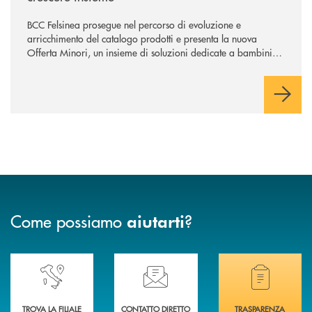
BCC Felsinea prosegue nel percorso di evoluzione e
arricchimento del catalogo prodotti e presenta la nuova
Offerta Minori, un insieme di soluzioni dedicate a bambini e
ragazzi da 0 a 18 anni, pensate per supportarli nello
sviluppo di una relazione consapevole con il denaro, sempre
con la guida dei genitori e della banca.
Come possiamo
?
aiutarti
Accedi all' elenco completo delle nostre&nbsp; filiali .
Ti serve assistenza immediata? Contattaci!
Hai bisogno di docum
TROVA LA FILIALE
CONTATTO DIRETTO
TRASPARENZA