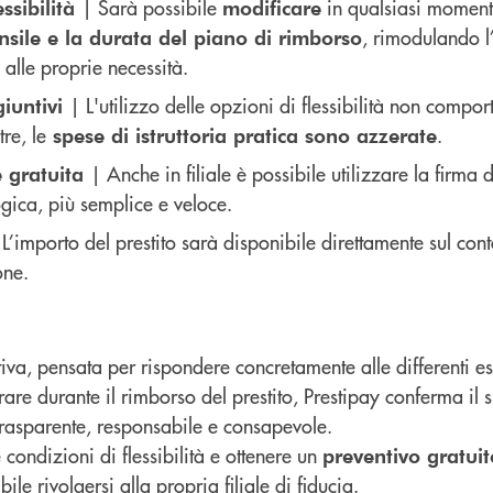
| Sarà possibile
in qualsiasi momen
ssibilità
modificare
, rimodulando 
nsile e la durata del piano di rimborso
 alle proprie necessità.
| L'utilizzo delle opzioni di flessibilità non compor
giuntivi
tre, le
.
spese di istruttoria pratica sono azzerate
| Anche in filiale è possibile utilizzare la firma 
e gratuita
gica, più semplice e veloce.
 L’importo del prestito sarà disponibile direttamente sul con
one.
tiva, pensata per rispondere concretamente alle differenti e
are durante il rimborso del prestito, Prestipay conferma il
rasparente, responsabile e consapevole.
e condizioni di flessibilità e ottenere un
preventivo gratuit
ile rivolgersi alla propria filiale di fiducia.