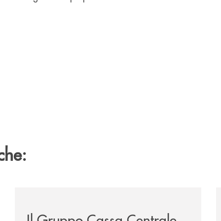
che:
/news/il-gruppo-cassa-centrale-selezionato-in-esclus
/
Il Gruppo Cassa Centrale