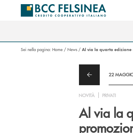
Salta al contenuto principale
Sei nella pagina:
Home
/
News
/
Al via la quarta edizione 
22 MAGGIO
NOVITÀ
PRIVATI
Al via la 
promozio