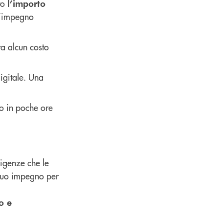
to
l’importo
l’impegno
ta alcun costo
digitale. Una
to in poche ore
sigenze che le
 suo impegno per
o e