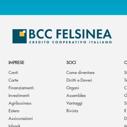
IMPRESE
SOCI
C
Conti
Come diventare
S
Carte
Diritti e Doveri
T
Finanziamenti
Organi
C
Investimenti
Assemblea
G
Agribusiness
Vantaggi
S
Estero
Rivista
I
Assicurazioni
D
Inbank
M