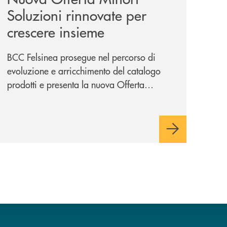
Soluzioni rinnovate per
crescere insieme
BCC Felsinea prosegue nel percorso di
evoluzione e arricchimento del catalogo
prodotti e presenta la nuova Offerta
Minori, un insieme di soluzioni dedicate a
bambini e ragazzi da 0 a 18 anni, pensate
per supportarli nello sviluppo di una
relazione consapevole con il denaro,
sempre con la guida dei genitori e della
banca.