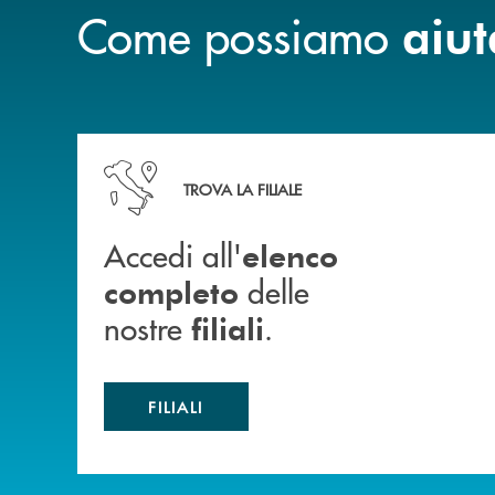
Come possiamo
aiut
Accedi all' elenco completo delle nostre&nbsp; fi
TROVA LA FILIALE
Accedi all'
elenco
delle
completo
nostre
.
filiali
FILIALI