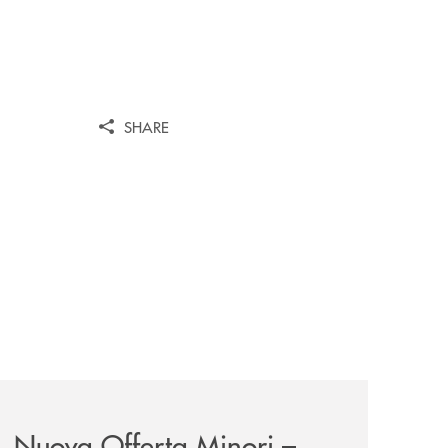
SHARE
iva-per-lacquisto-del-15-di-banca-cambiano-1884/
news/nuova-offerta-minori-soluzioni-rinnovate-per-crescer
Nuova Offerta Minori –