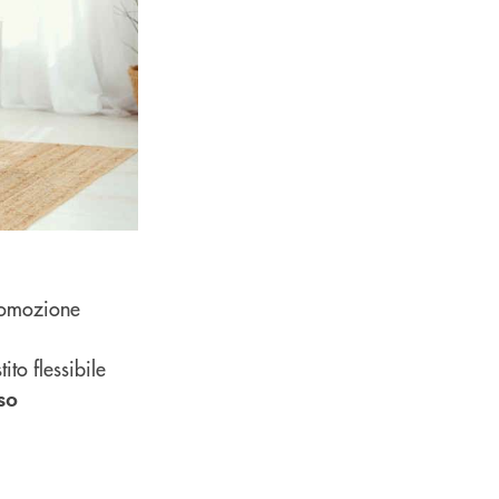
promozione
ito flessibile
so