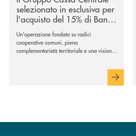
selezionato in esclusiva per
l'acquisto del 15% di Banca
Cambiano 1884
Un'operazione fondata su radici
cooperative comuni, piena
complementarietà territoriale e una visione
industriale di lungo periodo, nel pieno
rispetto dell'autonomia di Banca
Cambiano. Nei prossimi giorni verrà
avviato il periodo di negoziazione
esclusiva per la finalizzazione
dell’operazione.