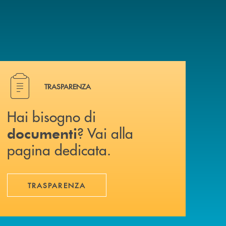
Hai bisogno di documenti ? Vai alla pagina dedicata.
TRASPARENZA
Hai bisogno di
? Vai alla
documenti
pagina dedicata.
TRASPARENZA