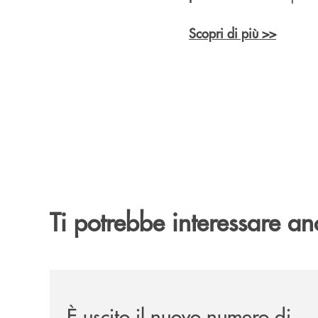
Scopri di più >>
Ti potrebbe interessare an
/news/felsineamica-26/
È uscito il nuovo numero di