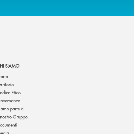
HI SIAMO
toria
erritorio
odice Etico
overnance
iamo parte di
l nostro Gruppo
ocumenti
edia