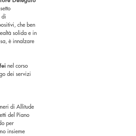
setto
 di
ositivi, che ben
altà solida e in
osa, è innalzare
nel corso
fei
go dei servizi
meri di Allitude
tti del Piano
do per
amo insieme