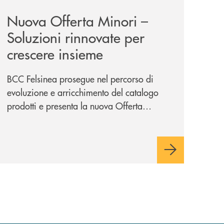
Nuova Offerta Minori –
Soluzioni rinnovate per
crescere insieme
BCC Felsinea prosegue nel percorso di
evoluzione e arricchimento del catalogo
prodotti e presenta la nuova Offerta
Minori, un insieme di soluzioni dedicate a
bambini e ragazzi da 0 a 18 anni, pensate
per supportarli nello sviluppo di una
relazione consapevole con il denaro,
sempre con la guida dei genitori e della
banca.