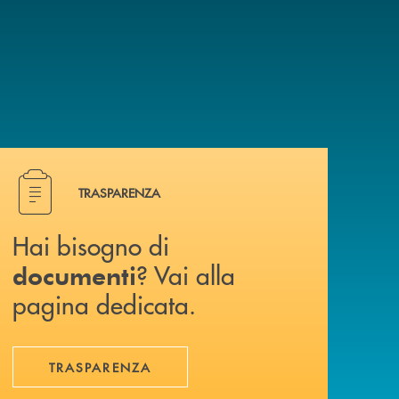
Hai bisogno di documenti ? Vai alla pagina dedicata.
TRASPARENZA
Hai bisogno di
? Vai alla
documenti
pagina dedicata.
TRASPARENZA