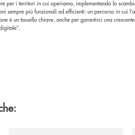
re per i territori in cui operiamo, implementando lo scambi
ni sempre più funzionali ed efficienti: un percorso in cui l’
sone è un tassello chiave, anche per garantirci una crescente
digitale”.
che:
/news/il-gruppo-cassa-centrale-selezionato-in-esclus
/