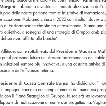
– abbiamo investito sull’industrializzazione dell’as
 Margini
iluppo delle nostre persone tramite iniziative di formazione,
orizzazione. Abbiamo chiuso il 2022 con risultati davvero p
so di trasformazione che stiamo attraversando. Siamo una re
stro obiettivo, a sostegno di una strategia di Gruppo ambizi
 del servizio offerto alle banche”.
i Allitude, come sottolineato dal
Presidente Maurizio Maf
per il prossimo futuro un ulteriore arricchimento del catalo
n soluzioni sempre più innovative, e una costante attività di
essi e dell’efficienza interna.
, ha dichiarato: “I nu
Presidente di Cassa Centrale Banca
ell’impegno concreto nel completamento dei numerosi proge
ia con il Piano Strategico di Gruppo, la società sta lavoran
viluppo e di realizzazione di numerose progettualità. Vogli