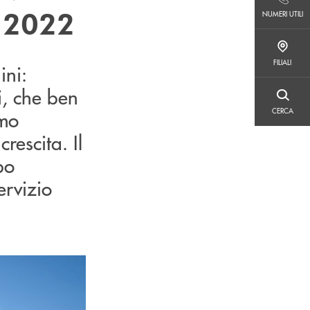
NUMERI UTILI
o 2022
NUMERI UTILI
FILIALI
FILIALI
ini:
i, che ben
CERCA
CERCA
amo
rescita. Il
po
ervizio