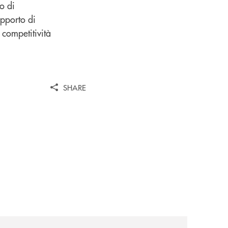
o di
apporto di
 competitività
SHARE
iva-per-lacquisto-del-15-di-banca-cambiano-1884/
news/nuova-offerta-minori-soluzioni-rinnovate-per-crescer