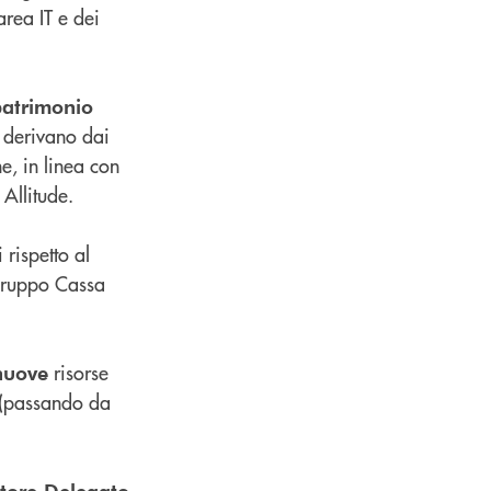
area IT e dei
patrimonio
e derivano dai
e, in linea con
Allitude.
 rispetto al
 Gruppo Cassa
risorse
nuove
(passando da
tore Delegato