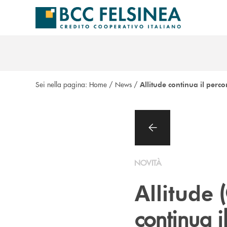
Salta al contenuto principale
Sei nella pagina:
Home
/
News
/
Allitude continua il perco
NOVITÀ
(
Allitude
continua i