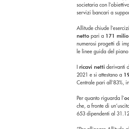
societaria con l’obiettiv
servizi bancari a suppor
Allitude chiude l’eserc
pari a
netto
171 milio
numerosi progetti di imp
le linee guida del piano
I
derivanti d
ricavi netti
2021 e si attestano a
19
Centrale pari all’83%, i
Per quanto riguarda l’
o
che, a fronte di un’usc
653 dipendenti al 31.1
“Per allineare Allitude 