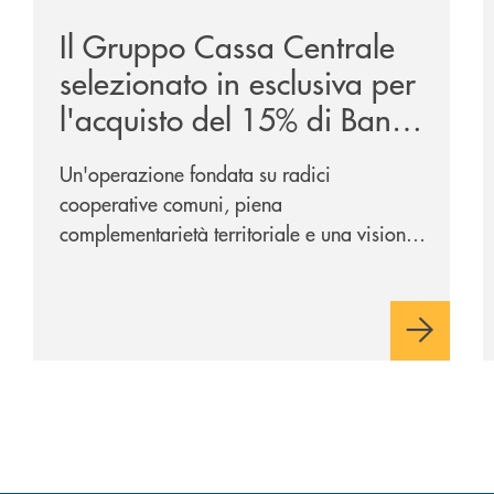
Il Gruppo Cassa Centrale
selezionato in esclusiva per
l'acquisto del 15% di Banca
Cambiano 1884
Un'operazione fondata su radici
cooperative comuni, piena
complementarietà territoriale e una visione
industriale di lungo periodo, nel pieno
rispetto dell'autonomia di Banca
Cambiano. Nei prossimi giorni verrà
avviato il periodo di negoziazione
esclusiva per la finalizzazione
dell’operazione.