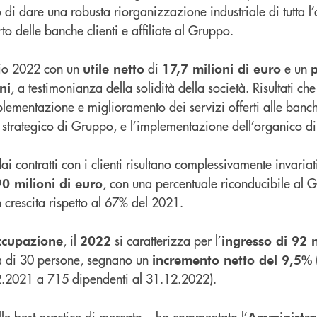
o di dare una robusta riorganizzazione industriale di tutta l’
to delle banche clienti e affiliate al Gruppo.
izio 2022 con un
di
e un
utile netto
17,7 milioni di euro
, a testimonianza della solidità della società. Risultati ch
ni
lementazione e miglioramento dei servizi offerti alle banch
 strategico di Gruppo, e l’implementazione dell’organico di 
ai contratti con i clienti risultano complessivamente invariati
, con una percentuale riconducibile al
0 milioni di euro
n crescita rispetto al 67% del 2021.
, il
si caratterizza per l’
ccupazione
2022
ingresso di 92 
ita di 30 persone, segnano un
incremento netto del 9,5%
2.2021 a 715 dipendenti al 31.12.2022).
alle best practice di mercato – ha commentato l’
Amministra