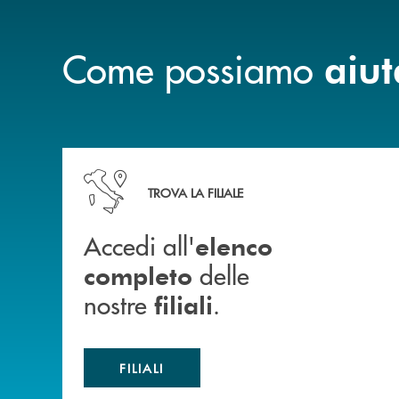
Come possiamo
aiut
Accedi all' elenco completo delle nostre&nbsp; fi
TROVA LA FILIALE
Accedi all'
elenco
delle
completo
nostre
.
filiali
FILIALI