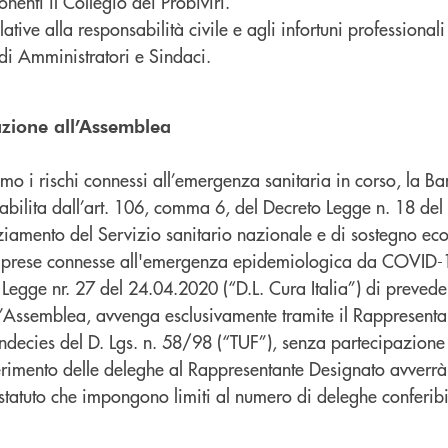
enti il Collegio dei Probiviri.
ative alla responsabilità civile e agli infortuni professionali
 di Amministratori e Sindaci.
azione all’Assemblea
nimo i rischi connessi all’emergenza sanitaria in corso, la B
stabilita dall’art. 106, comma 6, del Decreto Legge n. 18 de
ziamento del Servizio sanitario nazionale e di sostegno e
imprese connesse all'emergenza epidemiologica da COVID-1
 Legge nr. 27 del 24.04.2020 (“D.L. Cura Italia”) di prevede
ell’Assemblea, avvenga esclusivamente tramite il Rappresent
undecies del D. Lgs. n. 58/98 (“TUF”), senza partecipazione 
nferimento delle deleghe al Rappresentante Designato avverrà
 statuto che impongono limiti al numero di deleghe conferibi