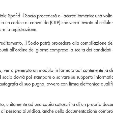
ale Spafid il Socio procederà all’accreditamento: una volta 
to un codice di convalida (OTP) che verrà inviato al cellula
re la registrazione.
reditamento, il Socio potrà procedere alla compilazione de
punti all’ordine del giorno compresa la scelta dei candidati
, verrà generato un modulo in formato pdf contenente la de
il socio dovrà poi stampare o salvare su supporto informati
 autografa di suo pugno, ovvero con firma elettronica qualifi
to, unitamente ad una copia sottoscritta di un proprio doc
so di persona giuridica, anche della documentazione comprov