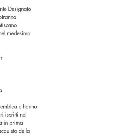
tante Designato
potranno
ntiscano
o nel medesimo
er
o
Assemblea e hanno
 iscritti nel
ea in prima
acquisto della