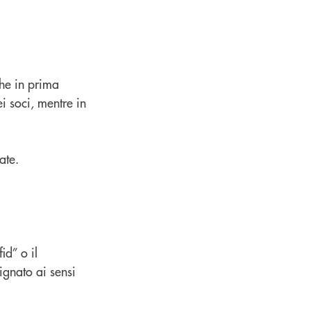
che in prima
i soci, mentre in
ate.
id” o il
ignato ai sensi