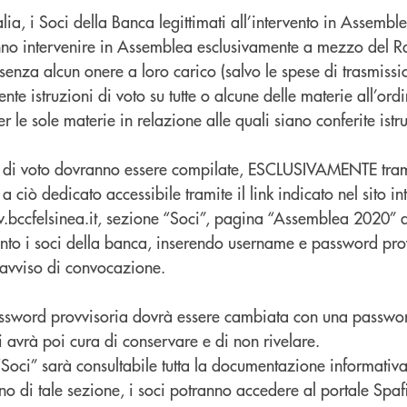
alia, i Soci della Banca legittimati all’intervento in Assemble
ranno intervenire in Assemblea esclusivamente a mezzo del 
enza alcun onere a loro carico (salvo le spese di trasmissi
te istruzioni di voto su tutte o alcune delle materie all’ord
r le sole materie in relazione alle quali siano conferite istr
ni di voto dovranno essere compilate, ESCLUSIVAMENTE tra
a ciò dedicato accessibile tramite il link indicato nel sito in
.bccfelsinea.it, sezione “Soci”, pagina “Assemblea 2020” a
nto i soci della banca, inserendo username e password pro
’avviso di convocazione.
assword provvisoria dovrà essere cambiata con una passwo
li avrà poi cura di conservare e di non rivelare.
Soci” sarà consultabile tutta la documentazione informativa
rno di tale sezione, i soci potranno accedere al portale Spafi