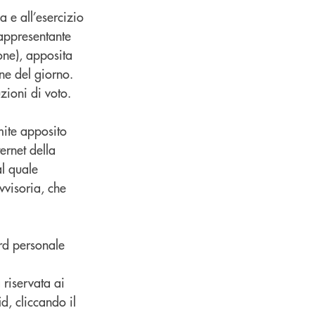
a e all’esercizio
Rappresentante
one), apposita
ine del giorno.
uzioni di voto.
mite apposito
ternet della
l quale
vvisoria, che
rd personale
 riservata ai
d, cliccando il