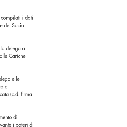
compilati i dati
re del Socio
lla delega a
 alle Cariche
lega e le
co e
cata (c.d. firma
umento di
ante i poteri di