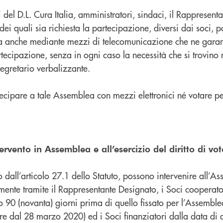
i del D.L. Cura Italia, amministratori, sindaci, il Rappresen
 dei quali sia richiesta la partecipazione, diversi dai soci, 
ea anche mediante mezzi di telecomunicazione che ne gara
artecipazione, senza in ogni caso la necessità che si trovin
Segretario verbalizzante.
tecipare a tale Assemblea con mezzi elettronici né votare p
ervento in Assemblea e all’esercizio del diritto di vot
 dall’articolo 27.1 dello Statuto, possono intervenire all’
amente tramite il Rappresentante Designato, i Soci cooperatori
o 90 (novanta) giorni prima di quello fissato per l’Assembl
re dal 28 marzo 2020) ed i Soci finanziatori dalla data di 