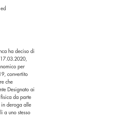
 ed
anca ha deciso di
l 17.03.2020,
conomico per
9, convertito
re che
ante Designato ai
fisica da parte
 in deroga alle
li a uno stesso