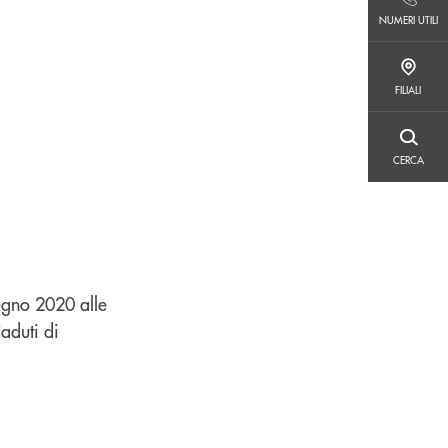
NUMERI UTILI
NUMERI UTILI
FILIALI
FILIALI
CERCA
CERCA
ugno 2020 alle
aduti di