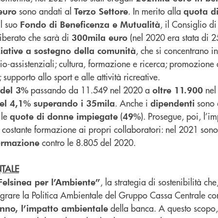
sono andati al
. In merito alla
euro
Terzo Settore
quota di
al suo
, il Consiglio di
Fondo di Beneficenza e Mutualità
iberato che sarà di
(nel 2020 era stata di 
300mila euro
, che si concentrano in
ziative a sostegno della comunità
cio-assistenziali; cultura, formazione e ricerca; promozione d
supporto allo sport e alle attività ricreative.
passando da 11.549 nel 2020 a
nel
 del 3%
oltre 11.900
. Anche i
sono
 del 4,1% superando i 35mila
dipendenti
 le
(
). Prosegue, poi, l’i
quote di donne impiegate
49%
 costante formazione ai propri collaboratori: nel 2021 sono
contro le 8.805 del 2020.
formazione
NTALE
, la strategia di sostenibilità che
Felsinea per l’Ambiente”
tegrare la Politica Ambientale del Gruppo Cassa Centrale co
della banca. A questo scopo,
nno, l’impatto ambientale