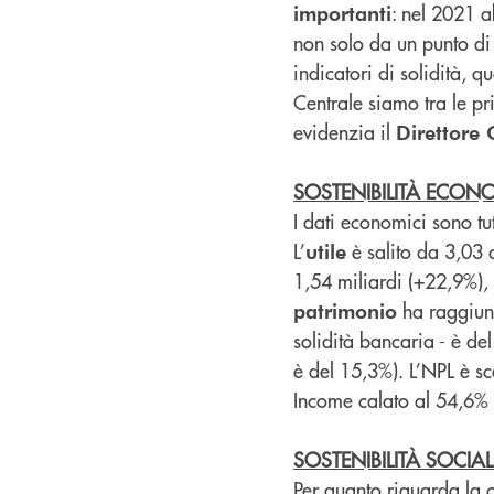
: nel 2021 
importanti
non solo da un punto di 
indicatori di solidità, 
Centrale siamo tra le p
evidenzia il
Direttore
SOSTENIBILITÀ ECON
I dati economici sono tut
L’
è salito da 3,03
utile
1,54 miliardi (+22,9%), 
ha raggiun
patrimonio
solidità bancaria - è de
è del 15,3%). L’NPL è sc
Income calato al 54,6% 
SOSTENIBILITÀ SOCIAL
Per quanto riguarda la 