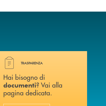
Hai bisogno di documenti ? Vai alla pagina dedicata.
TRASPARENZA
Hai bisogno di
? Vai alla
documenti
pagina dedicata.