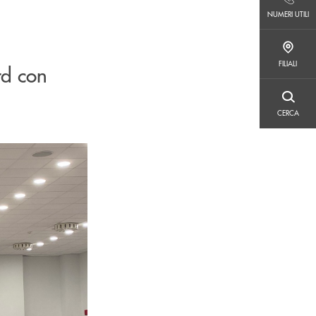
NUMERI UTILI
NUMERI UTILI
FILIALI
FILIALI
ord
con
CERCA
CERCA