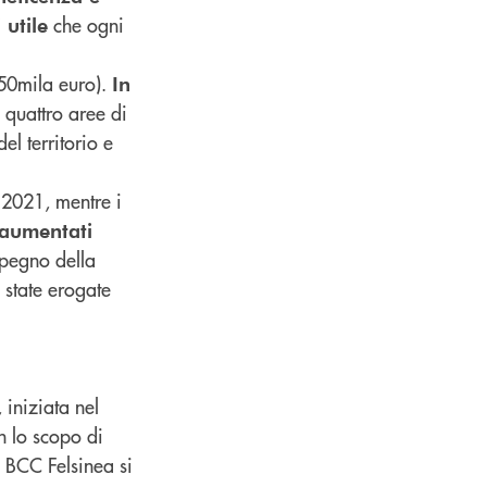
che ogni
 utile
250mila euro).
In
 quattro aree di
el territorio e
 2021, mentre i
aumentati
mpegno della
 state erogate
, iniziata nel
n lo scopo di
 BCC Felsinea si