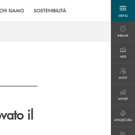
CHI SIAMO
SOSTENIBILITÀ
MENU
menu destra
INBANK
INBANK
NEXI
NEXI
MYGP
MYGP
MYNEF
MYNEF
vato il
MYASSICURA
MYASSICURA