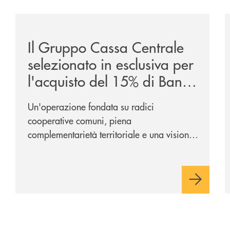
/news/il-gruppo-cassa-centrale-selezionato-in-esclus
/
Il Gruppo Cassa Centrale
selezionato in esclusiva per
l'acquisto del 15% di Banca
Cambiano 1884
Un'operazione fondata su radici
cooperative comuni, piena
complementarietà territoriale e una visione
industriale di lungo periodo, nel pieno
rispetto dell'autonomia di Banca
Cambiano. Nei prossimi giorni verrà
avviato il periodo di negoziazione
esclusiva per la finalizzazione
dell’operazione.