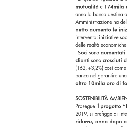
e
mutualità
174mila 
anno la banca destina 
Amministrazione ha del
netto aumento le ini
intervento: iniziative so
delle realtà economiche; 
I
sono
Soci
aumentati
sono
clienti
cresciuti
(162, +3,2%) così come
banca nel garantire una
oltre 10mila ore di 
SOSTENIBILITÀ AMBIE
Prosegue il
progetto “
2019, si prefigge di in
ridurre, anno dopo a