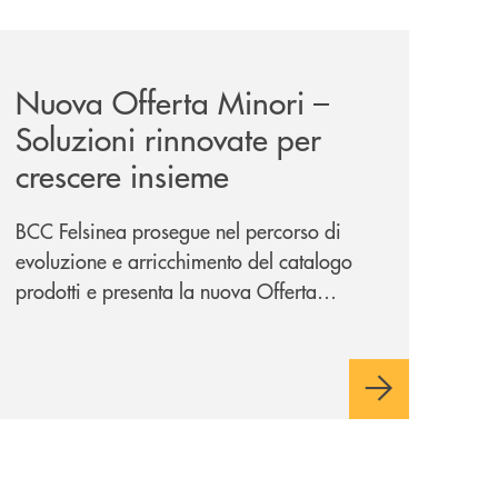
iva-per-lacquisto-del-15-di-banca-cambiano-1884/
news/nuova-offerta-minori-soluzioni-rinnovate-per-crescer
Nuova Offerta Minori –
Soluzioni rinnovate per
crescere insieme
BCC Felsinea prosegue nel percorso di
evoluzione e arricchimento del catalogo
prodotti e presenta la nuova Offerta
Minori, un insieme di soluzioni dedicate a
bambini e ragazzi da 0 a 18 anni, pensate
per supportarli nello sviluppo di una
relazione consapevole con il denaro,
sempre con la guida dei genitori e della
banca.