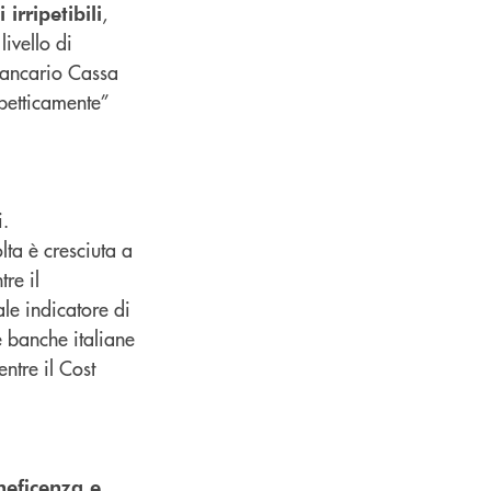
,
irripetibili
ivello di
 bancario Cassa
petticamente”
i.
lta è cresciuta a
re il
ale indicatore di
e banche italiane
ntre il Cost
neficenza e