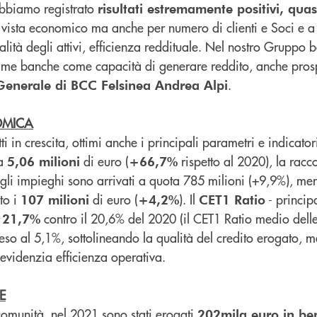
abbiamo registrato
risultati estremamente positivi, quasi 
vista economico ma anche per numero di clienti e Soci e a l
qualità degli attivi, efficienza reddituale. Nel nostro Gruppo
rime banche come capacità di generare reddito, anche pros
.
 Generale di BCC Felsinea Andrea Alpi
OMICA
ti in crescita, ottimi anche i principali parametri e indicator
 a
di euro (
rispetto al 2020), la racco
5,06 milioni
+66,7%
gli impieghi sono arrivati a quota 785 milioni (+9,9%), ment
to i
di euro (
). Il
- princip
107 milioni
+4,2%
CET1 Ratio
l
contro il 20,6% del 2020 (il CET1 Ratio medio dell
21,7%
eso al 5,1%, sottolineando la qualità del credito erogato, me
evidenzia efficienza operativa.
E
comunità, nel 2021 sono stati erogati
202mila euro in be