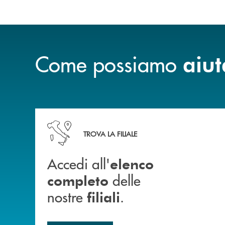
Come possiamo
aiut
Accedi all' elenco completo delle nostre&nbsp; fi
TROVA LA FILIALE
Accedi all'
elenco
delle
completo
nostre
.
filiali