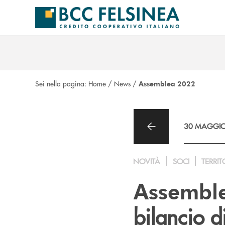
Salta al contenuto principale
Sei nella pagina:
Home
/
News
/
Assemblea 2022
30 MAGGIO
NOVITÀ
SOCI
TERRIT
Assemble
bilancio d