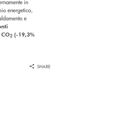
ternamente in
rmio energetico,
caldamento e
nti
i CO
(-19,3%
2
SHARE