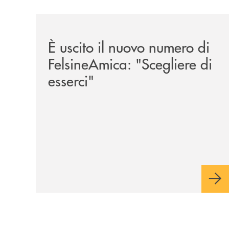
/news/felsineamica-26/
È uscito il nuovo numero di
FelsineAmica: "Scegliere di
esserci"