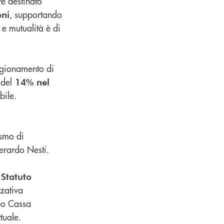
e destinato
, supportando
oni
 e mutualità è di
vigionamento di
 del
14% nel
bile.
ismo di
erardo Nesti.
 Statuto
zzativa
ppo Cassa
tuale.