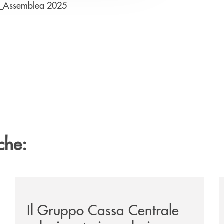
apre una nuova finestra
_Assemblea 2025
che:
/news/il-gruppo-cassa-centrale-selezionato-in-esclus
/
Il Gruppo Cassa Centrale