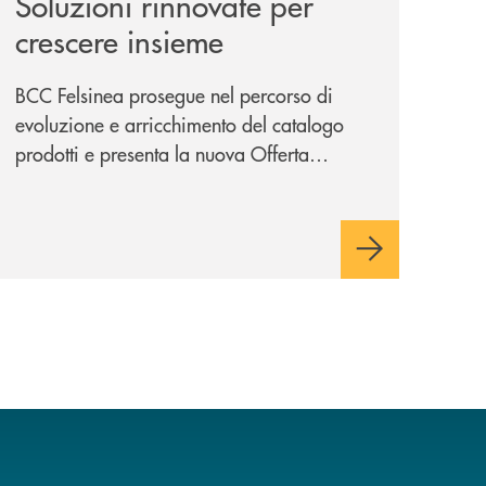
Soluzioni rinnovate per
crescere insieme
BCC Felsinea prosegue nel percorso di
evoluzione e arricchimento del catalogo
prodotti e presenta la nuova Offerta
Minori, un insieme di soluzioni dedicate a
bambini e ragazzi da 0 a 18 anni, pensate
per supportarli nello sviluppo di una
relazione consapevole con il denaro,
sempre con la guida dei genitori e della
banca.