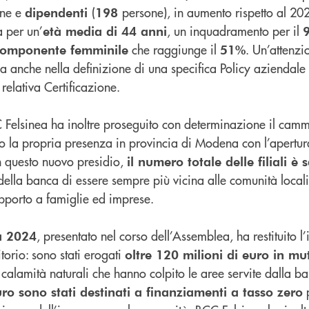
one e
(
persone), in aumento rispetto al 202
dipendenti
198
a per un’
, un inquadramento per il
età media di 44 anni
che raggiunge il
. Un’attenzi
omponente femminile
51%
a anche nella definizione di una specifica Policy aziendale 
relativa Certificazione.
 Felsinea ha inoltre proseguito con determinazione il cam
do la propria presenza in provincia di Modena con l’apertur
on questo nuovo presidio,
il numero totale delle filiali è 
ella banca di essere sempre più vicina alle comunità locali
upporto a famiglie ed imprese.
, presentato nel corso dell’Assemblea, ha restituito 
a 2024
torio: sono stati erogati
oltre 120 milioni di euro in mu
e calamità naturali che hanno colpito le aree servite dalla b
p
uro sono stati destinati a finanziamenti a tasso zero