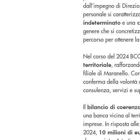
dall’impegno di Direzi
personale si caratterizz
e una
indeterminato
c
genere che si concretizz
percorso per ottenere la 
Nel corso del 2024 BCC
, rafforzan
territoriale
filiale di Maranello. C
conferma della volontà d
consulenza, servizi e s
Il
bilancio di coerenz
una banca vicina al terri
imprese. In risposta all
2024,
10 milioni di e