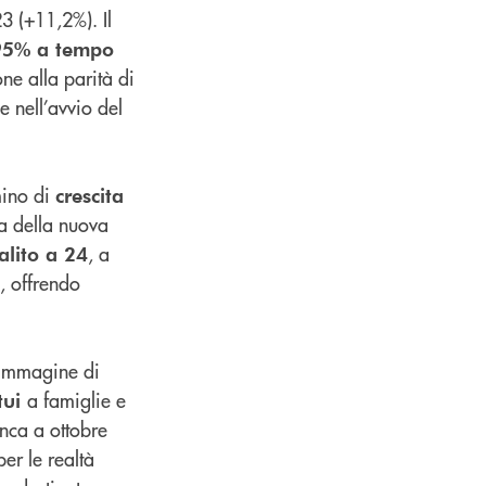
3 (+11,2%). Il
95% a tempo
one alla parità di
e nell’avvio del
mino di
crescita
a della nuova
, a
salito a 24
, offrendo
l’immagine di
a famiglie e
tui
anca a ottobre
er le realtà