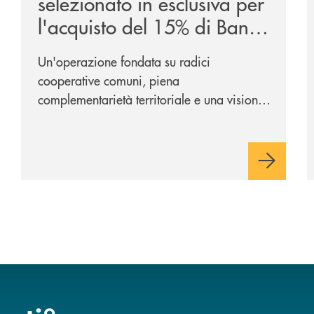
selezionato in esclusiva per
l'acquisto del 15% di Banca
Cambiano 1884
Un'operazione fondata su radici
cooperative comuni, piena
complementarietà territoriale e una visione
industriale di lungo periodo, nel pieno
rispetto dell'autonomia di Banca
Cambiano. Nei prossimi giorni verrà
avviato il periodo di negoziazione
esclusiva per la finalizzazione
dell’operazione.