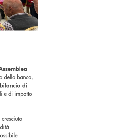
Assemblea
ta della banca,
bilancio di
li e di impatto
 cresciuto
idità
possibile