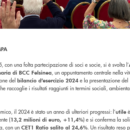
MPA
on una folta partecipazione di soci e socie, si è svolta l’
, un appuntamento centrale nella vi
naria di BCC Felsinea
ione del
e la presentazione del
bilancio d’esercizio 2024
e raccoglie i risultati raggiunti in termini sociali, ambienta
ico, il 2024 è stato un anno di ulteriori progressi: l’
è
utile
nte (
) e si conferma la sol
13,2 milioni di euro, +11,4%
ca, con un
. Un risultato reso 
CET1 Ratio salito al 24,6%