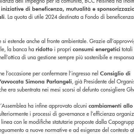
ianza dell’impegno per la comunità, BCC Felsinea ha inoltr
iniziative di beneficenza, mutualità e sponsorizzazi
. La quota di utile 2024 destinata a Fondo di beneficenza
li
le si estende anche al fronte ambientale. Grazie all’approv
le, la banca ha
i propri
totali
ridotto
consumi energetici
 nell’ottica di una gestione sempre più sostenibile e responsa
he l’occasione per confermare l’ingresso nel
Consiglio di
, già Presidente del Organ
’avvocata Simona Parlangeli
he era subentrata nei mesi scorsi al defunto consigliere Gh
 l’Assemblea ha infine approvato alcuni
cambiamenti allo
 ulteriormente i processi di governance e l’efficienza organi
, in linea con le modifiche statutarie proposte dalla Capogru
eguamento a nuove normative e ad esigenze del contesto at