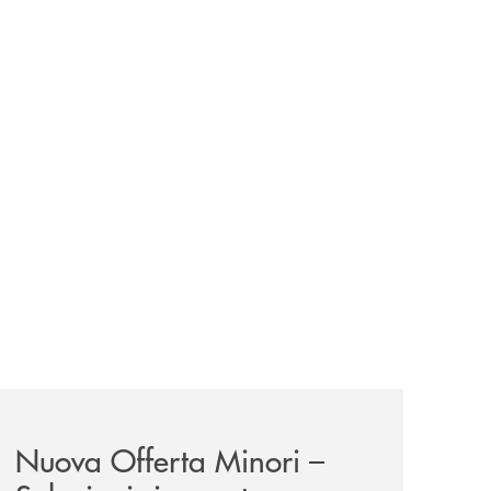
iva-per-lacquisto-del-15-di-banca-cambiano-1884/
news/nuova-offerta-minori-soluzioni-rinnovate-per-crescer
Nuova Offerta Minori –