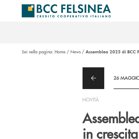
Salta al contenuto principale
Sei nella pagina:
Home
/
News
/
Assemblea 2025 di BCC Fels
26 MAGGIO
NOVITÀ
Assemblea
in crescita