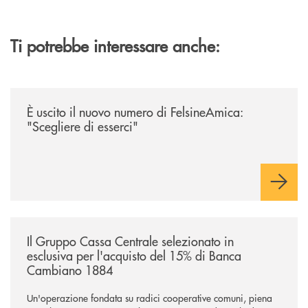
Ti potrebbe interessare anche:
/news/felsineamica-26/
È uscito il nuovo numero di FelsineAmica:
"Scegliere di esserci"
/news/il-gruppo-cassa-centrale-selezionato-in-esclusiva-per-lacquisto
Il Gruppo Cassa Centrale selezionato in
esclusiva per l'acquisto del 15% di Banca
Cambiano 1884
Un'operazione fondata su radici cooperative comuni, piena