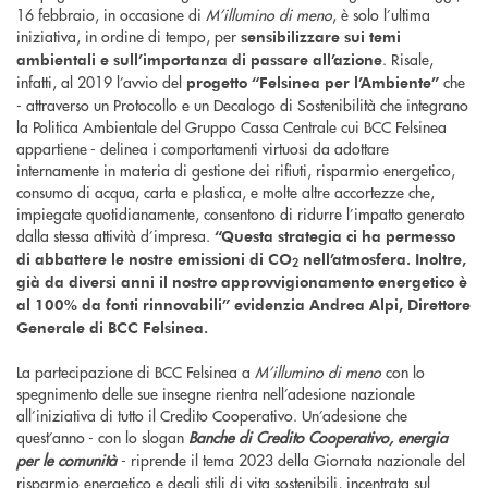
16 febbraio, in occasione di
M’illumino di meno
, è solo l’ultima
iniziativa, in ordine di tempo, per
sensibilizzare sui temi
. Risale,
ambientali e sull’importanza di passare all’azione
infatti, al 2019 l’avvio del
che
progetto “Felsinea per l’Ambiente”
- attraverso un Protocollo e un Decalogo di Sostenibilità che integrano
la Politica Ambientale del Gruppo Cassa Centrale cui BCC Felsinea
appartiene - delinea i comportamenti virtuosi da adottare
internamente in materia di gestione dei rifiuti, risparmio energetico,
consumo di acqua, carta e plastica, e molte altre accortezze che,
impiegate quotidianamente, consentono di ridurre l’impatto generato
dalla stessa attività d’impresa.
“Questa strategia ci ha permesso
di abbattere le nostre emissioni di CO
nell’atmosfera. Inoltre,
2
già da diversi anni il nostro approvvigionamento energetico è
al 100% da fonti rinnovabili” evidenzia Andrea Alpi, Direttore
Generale di BCC Felsinea.
La partecipazione di BCC Felsinea a
M’illumino di meno
con lo
spegnimento delle sue insegne rientra nell’adesione nazionale
all’iniziativa di tutto il Credito Cooperativo. Un’adesione che
quest’anno - con lo slogan
Banche di Credito Cooperativo, energia
per le comunità
- riprende il tema 2023 della Giornata nazionale del
risparmio energetico e degli stili di vita sostenibili, incentrata sul