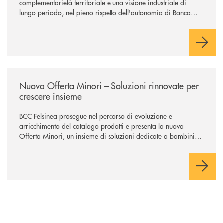
complementarietà territoriale e una visione industriale di
lungo periodo, nel pieno rispetto dell'autonomia di Banca
Cambiano. Nei prossimi giorni verrà avviato il periodo di
negoziazione esclusiva per la finalizzazione dell’operazione.
/news/nuova-offerta-minori-soluzioni-rinnovate-per-crescere-insieme-1
Nuova Offerta Minori – Soluzioni rinnovate per
crescere insieme
BCC Felsinea prosegue nel percorso di evoluzione e
arricchimento del catalogo prodotti e presenta la nuova
Offerta Minori, un insieme di soluzioni dedicate a bambini e
ragazzi da 0 a 18 anni, pensate per supportarli nello
sviluppo di una relazione consapevole con il denaro, sempre
con la guida dei genitori e della banca.