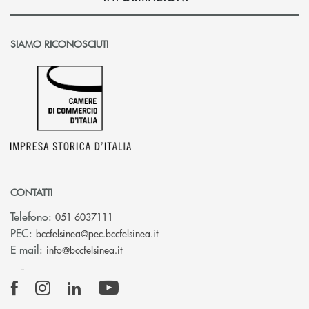
SIAMO RICONOSCIUTI
CONTATTI
Telefono:
051 6037111
(si apre l’app di posta elettronic
PEC:
bccfelsinea@pec.bccfelsinea.it
(si apre l’app di posta elettronica)
E-mail:
info@bccfelsinea.it