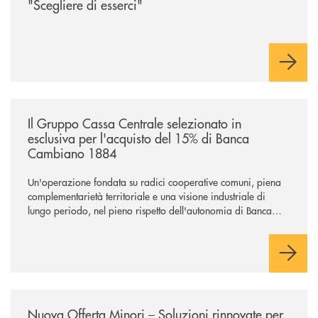
"Scegliere di esserci"
/news/il-gruppo-cassa-centrale-selezionato-in-esclusiva-per-lacquisto
Il Gruppo Cassa Centrale selezionato in
esclusiva per l'acquisto del 15% di Banca
Cambiano 1884
Un'operazione fondata su radici cooperative comuni, piena
complementarietà territoriale e una visione industriale di
lungo periodo, nel pieno rispetto dell'autonomia di Banca
Cambiano. Nei prossimi giorni verrà avviato il periodo di
negoziazione esclusiva per la finalizzazione dell’operazione.
/news/nuova-offerta-minori-soluzioni-rinnovate-per-crescere-insieme-1
Nuova Offerta Minori – Soluzioni rinnovate per