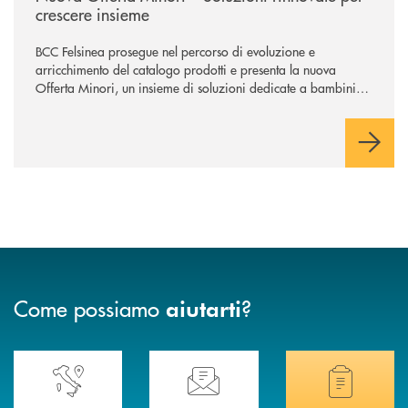
crescere insieme
BCC Felsinea prosegue nel percorso di evoluzione e
arricchimento del catalogo prodotti e presenta la nuova
Offerta Minori, un insieme di soluzioni dedicate a bambini e
ragazzi da 0 a 18 anni, pensate per supportarli nello
sviluppo di una relazione consapevole con il denaro, sempre
con la guida dei genitori e della banca.
Come possiamo
?
aiutarti
Accedi all' elenco completo delle nostre&nbsp; filiali .
Ti serve assistenza immediata? Contattaci!
Hai bisogno di docum