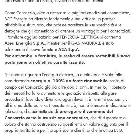
loro esposizione al rischio, talvolta a scapito dei clienti.
Come Consorzio, oltre a ricercare le migliori condizioni economiche,
BCC Energia ha ritenuto fondamentale individuare un partner
affidabile e strutturato, che potesse accettare le sue specificità e le
deroghe che gli consentono di ottenere un vantaggio per i consorziati.
Il fornitore aggiudicatario per l’ENERGIA ELETTRICA si conferma
, mentre per il GAS NATURALE è stato
Acea Energia S.p.A.
selezionato il nuovo fornitore
.
A2A S.p.A
Per entrambe le forniture, la scelta di essere sostenibili è stata
posta come un obiettivo caratterizzante.
Per quanto riguarda l’energia elettrica, la quotazione è stata fatta
considerando
, scelta di
energia al 100% da fonte rinnovabile
campo del Consorzio già da oltre dodici anni. In merito, il contesto
dei mercati ha fatto aumentare le quotazioni rispetto alle gare
precedenti, facendole diventare oggi rilevanti, in termini economici,
all’interno della bolletta. Nonostante ciò, non si è messa in discussione
tale scelta, che permette sia di
proseguire il cammino del
, che di rispondere a
Consorzio verso la transizione energetica
coloro che stanno costruendo su questi temi un valore aggiunto per il
proprio territorio e per i propri soci e clienti, anche in ottica ESG.