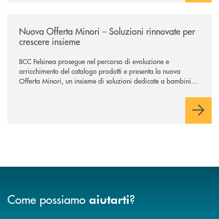
/news/nuova-offerta-minori-soluzioni-rinnovate-per-crescere-insieme-1
Nuova Offerta Minori – Soluzioni rinnovate per
crescere insieme
BCC Felsinea prosegue nel percorso di evoluzione e
arricchimento del catalogo prodotti e presenta la nuova
Offerta Minori, un insieme di soluzioni dedicate a bambini e
ragazzi da 0 a 18 anni, pensate per supportarli nello
sviluppo di una relazione consapevole con il denaro, sempre
con la guida dei genitori e della banca.
Come possiamo
?
aiutarti