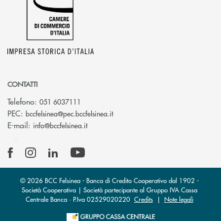
CONTATTI
Telefono:
051 6037111
(si apre l’app di posta elettronic
PEC:
bccfelsinea@pec.bccfelsinea.it
(si apre l’app di posta elettronica)
E-mail:
info@bccfelsinea.it
© 2026 BCC Felsinea - Banca di Credito Cooperativo dal 1902 -
Società Cooperativa | Società partecipante al Gruppo IVA Cassa
Centrale Banca · P.Iva 02529020220
Credits
|
Note legali