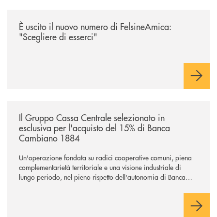
/news/felsineamica-26/
È uscito il nuovo numero di FelsineAmica:
"Scegliere di esserci"
/news/il-gruppo-cassa-centrale-selezionato-in-esclusiva-per-lacquisto
Il Gruppo Cassa Centrale selezionato in
esclusiva per l'acquisto del 15% di Banca
Cambiano 1884
Un'operazione fondata su radici cooperative comuni, piena
complementarietà territoriale e una visione industriale di
lungo periodo, nel pieno rispetto dell'autonomia di Banca
Cambiano. Nei prossimi giorni verrà avviato il periodo di
negoziazione esclusiva per la finalizzazione dell’operazione.