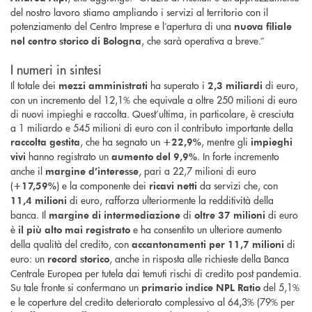
del nostro lavoro stiamo ampliando i servizi al territorio con il
potenziamento del Centro Imprese e l’apertura di una
nuova filiale
, che sarà operativa a breve.”
nel centro storico di Bologna
I numeri in sintesi
Il totale dei
ha superato i
di euro,
mezzi amministrati
2,3 miliardi
con un incremento del 12,1% che equivale a oltre 250 milioni di euro
di nuovi impieghi e raccolta. Quest’ultima, in particolare, è cresciuta
a 1 miliardo e 545 milioni di euro con il contributo importante della
, che ha segnato un
, mentre gli
raccolta gestita
+22,9%
impieghi
hanno registrato un
. In forte incremento
vivi
aumento del 9,9%
anche il
, pari a 22,7 milioni di euro
margine d’interesse
(
) e la componente dei
da servizi che, con
+17,59%
ricavi netti
di euro, rafforza ulteriormente la redditività della
11,4 milioni
banca. Il
di
di euro
margine di intermediazione
oltre 37 milioni
è
e ha consentito un ulteriore aumento
il più alto mai registrato
della qualità del credito, con
di
accantonamenti per 11,7 milioni
euro: un
, anche in risposta alle richieste della Banca
record storico
Centrale Europea per tutela dai temuti rischi di credito post pandemia.
Su tale fronte si confermano un
del 5,1%
primario indice NPL Ratio
e le coperture del credito deteriorato complessivo al 64,3% (79% per