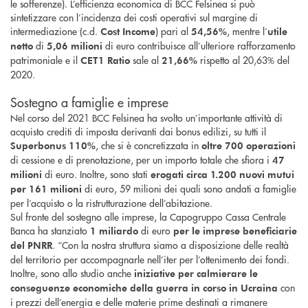
le sofferenze). L’efficienza economica di BCC Felsinea si può
sintetizzare con l’incidenza dei costi operativi sul margine di
intermediazione (c.d.
) pari al
, mentre l’
Cost Income
54,56%
utile
di
di euro contribuisce all’ulteriore rafforzamento
netto
5,06 milioni
patrimoniale e il
sale al
rispetto al 20,63% del
CET1 Ratio
21,66%
2020.
Sostegno a famiglie e imprese
Nel corso del 2021 BCC Felsinea ha svolto un’importante attività di
acquisto crediti di imposta derivanti dai bonus edilizi, su tutti il
, che si è concretizzata in
Superbonus 110%
oltre 700 operazioni
di cessione e di prenotazione, per un importo totale che sfiora i
47
di euro. Inoltre, sono stati
milioni
erogati circa 1.200 nuovi mutui
di euro, 59 milioni dei quali sono andati a famiglie
per 161 milioni
per l’acquisto o la ristrutturazione dell’abitazione.
Sul fronte del sostegno alle imprese, la Capogruppo Cassa Centrale
Banca ha stanziato
di euro
1 miliardo
per le imprese beneficiarie
. “Con la nostra struttura siamo a disposizione delle realtà
del PNRR
del territorio per accompagnarle nell’iter per l’ottenimento dei fondi.
Inoltre, sono allo studio anche
iniziative per calmierare le
con
conseguenze economiche della guerra in corso in Ucraina
i prezzi dell’energia e delle materie prime destinati a rimanere