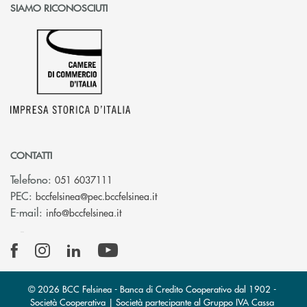
SIAMO RICONOSCIUTI
CONTATTI
Telefono:
051 6037111
(si apre l’app di posta elettronic
PEC:
bccfelsinea@pec.bccfelsinea.it
(si apre l’app di posta elettronica)
E-mail:
info@bccfelsinea.it
© 2026 BCC Felsinea - Banca di Credito Cooperativo dal 1902 -
Società Cooperativa | Società partecipante al Gruppo IVA Cassa