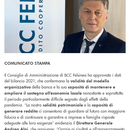
COMUNICATO STAMPA
Il Consiglio di Amministrazione di BCC Felsinea ha approvato i dati
del bilancio 2021, che
confermano la
validità del modello
della banca e la sua
organizzativo
capacità di mantenere e
nonostante e soprattutto
ampliare il sostegno all’economia locale
il periodo particolarmente difficile segnato dagli effetti della
pandemia. “La nostra
e la
solidità patrimoniale
capacità di
ci consentono di guardare al futuro con maggiore
generare reddito
fiducia e di continuare a garantire a imprese e famiglie risposte
adeguate alle loro esigenze” evidenzia il
Direttore Generale
, che aggiunge: “Grazie ai risultati e all’apprezzamento
Andrea Alpi