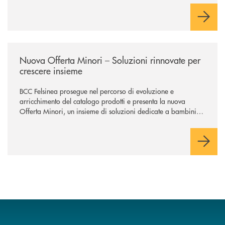
negoziazione esclusiva per la finalizzazione dell’operazione.
/news/nuova-offerta-minori-soluzioni-rinnovate-per-crescere-insieme-1
Nuova Offerta Minori – Soluzioni rinnovate per
crescere insieme
BCC Felsinea prosegue nel percorso di evoluzione e
arricchimento del catalogo prodotti e presenta la nuova
Offerta Minori, un insieme di soluzioni dedicate a bambini e
ragazzi da 0 a 18 anni, pensate per supportarli nello
sviluppo di una relazione consapevole con il denaro, sempre
con la guida dei genitori e della banca.