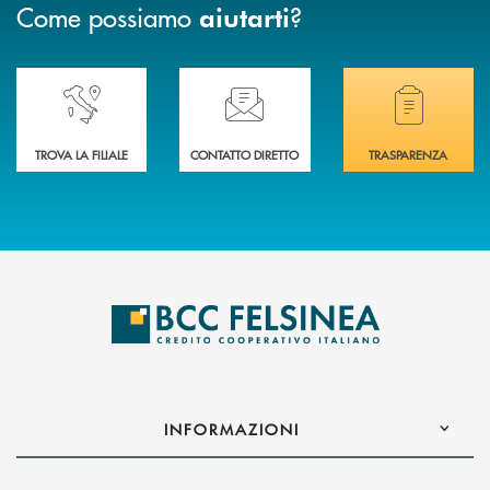
Come possiamo
?
aiutarti
Accedi all' elenco completo delle nostre&nbsp; filiali .
Ti serve assistenza immediata? Contattaci!
Hai bisogno di docum
TROVA LA FILIALE
CONTATTO DIRETTO
TRASPARENZA
INFORMAZIONI