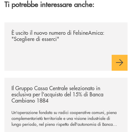
Ti potrebbe interessare anche:
/news/felsineamica-26/
È uscito il nuovo numero di FelsineAmica:
"Scegliere di esserci"
/news/il-gruppo-cassa-centrale-selezionato-in-esclusiva-per-lacquisto
Il Gruppo Cassa Centrale selezionato in
esclusiva per l'acquisto del 15% di Banca
Cambiano 1884
Un'operazione fondata su radici cooperative comuni, piena
complementarietà territoriale e una visione industriale di
lungo periodo, nel pieno rispetto dell'autonomia di Banca
Cambiano. Nei prossimi giorni verrà avviato il periodo di