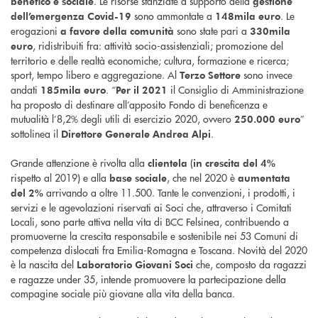
. Le risorse stanziate a supporto della
benefico e sociale
gestione
sono ammontate a
. Le
dell’emergenza Covid-19
148mila euro
erogazioni
sono state pari a
a favore della comunità
330mila
, ridistribuiti fra: attività socio-assistenziali; promozione del
euro
territorio e delle realtà economiche; cultura, formazione e ricerca;
sport, tempo libero e aggregazione. Al
sono invece
Terzo Settore
andati
. “
il Consiglio di Amministrazione
185mila euro
Per il 2021
ha proposto di destinare all’apposito Fondo di beneficenza e
mutualità l’8,2% degli utili di esercizio 2020, ovvero
”
250.000 euro
sottolinea il
.
Direttore Generale Andrea Alpi
Grande attenzione è rivolta alla
(
clientela
in crescita del 4%
rispetto al 2019) e alla
, che nel 2020 è
base sociale
aumentata
arrivando a oltre 11.500. Tante le convenzioni, i prodotti, i
del 2%
servizi e le agevolazioni riservati ai Soci che, attraverso i Comitati
Locali, sono parte attiva nella vita di BCC Felsinea, contribuendo a
promuoverne la crescita responsabile e sostenibile nei 53 Comuni di
competenza dislocati fra Emilia-Romagna e Toscana. Novità del 2020
è la nascita del
che, composto da ragazzi
Laboratorio Giovani Soci
e ragazze under 35, intende promuovere la partecipazione della
compagine sociale più giovane alla vita della banca.