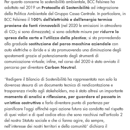
Per quanto concerne la sostenibilità ambientale, BCC Felsinea ha
adottato nel 2019 un
ad integrazione
Protocollo di Sostenibilità
della Politica Ambientale del Gruppo Cassa Centrale. In particolare, in
BCC Felsinea il
100% dell’elettricità e dell’energia termica
(nel 2020 le emissioni in atmosfera
proviene da fonti rinnovabili
di CO
si sono dimezzate); si sono adottate misure per
ridurre lo
2
; si sta provvedendo
spreco della carta e l’utilizzo della plastica
alla graduale
con
sostituzione del parco macchine aziendale
auto elettriche o ibride e si sta promuovendo una diminuzione degli
spostamenti grazie al potenziamento degli strumenti di
comunicazione virtuale; infine, nel corso del 2020 è stato avviato il
percorso per diventare
.
Carbon Neutral
“Redigere il Bilancio di Sostenibilità ha rappresentato non solo la
doverosa stesura di un documento tecnico di rendicontazione e
trasparenza rivolto agli stakeholders, ma è stato altresì un importante
momento di analisi e riflessione, per guardare al passato in
e farlo diventare punto di partenza per
un’ottica costruttiva
pianificare l’oggi affinché ogni azione futura sia condotta nel rispetto
di quei valori e di quel codice etico che sono racchiusi nell’articolo 2
del nostro Statuto sociale e che ci fanno agire, da sempre,
nell’interesse dei nostri territori e della comunità” dichiara il