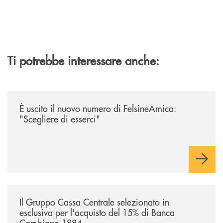
Ti potrebbe interessare anche:
/news/felsineamica-26/
È uscito il nuovo numero di FelsineAmica:
"Scegliere di esserci"
/news/il-gruppo-cassa-centrale-selezionato-in-esclusiva-per-lacquisto
Il Gruppo Cassa Centrale selezionato in
esclusiva per l'acquisto del 15% di Banca
Cambiano 1884