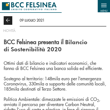
Salta al contenuto principale
MENU
09 LUGLIO 2021
NOVITÀ
BCC Felsinea presenta il
Bilancio
di Sostenibilità 2020
Ottimi dati di bilancio e indicatori economici, che
fanno di BCC Felsinea una banca solida ed efficiente.
Sostegno al territorio: 148mila euro per l’emergenza
Coronavirus, 330mila a supporto delle comunità locali,
185mila destinati al Terzo Settore.
Politica Ambientale: dimezzate le emissioni di CO
,
2
avviato il percorso per diventare Carbon Neutral,
ridotto l’uso di carta e plastica, in fase di rinnovo il