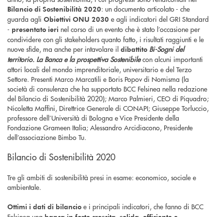
: un documento articolato - che
Bilancio di Sostenibilità 2020
guarda agli
e agli indicatori del GRI Standard
Obiettivi ONU 2030
-
nel corso di un evento che è stato l’occasione per
presentato ieri
condividere con gli stakeholders quanto fatto, i risultati raggiunti e le
nuove sfide, ma anche per intavolare il
Bi-Sogni del
dibattito
territorio. La Banca e la prospettiva Sostenibile
con alcuni importanti
attori locali del mondo imprenditoriale, universitario e del Terzo
Settore. Presenti Marco Marcatili e Boris Popov di Nomisma (la
società di consulenza che ha supportato BCC Felsinea nella redazione
del Bilancio di Sostenibilità 2020); Marco Palmieri, CEO di Piquadro;
Nicoletta Maffini, Direttrice Generale di CONAPI; Giuseppe Torluccio,
professore dell’Università di Bologna e Vice Presidente della
Fondazione Grameen Italia; Alessandro Arcidiacono, Presidente
dell’associazione Bimbo Tu.
Bilancio di Sostenibilità 2020
Tre gli ambiti di sostenibilità presi in esame: economico, sociale e
ambientale.
e i principali indicatori, che fanno di BCC
Ottimi i dati di bilancio
Felsinea una
banca in forte crescita, solida, efficiente e