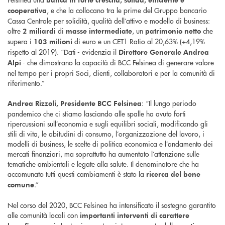
, e che la collocano tra le prime del Gruppo bancario
cooperativa
Cassa Centrale per solidità, qualità dell’attivo e modello di business:
oltre
di
, un
che
2 miliardi
masse intermediate
patrimonio netto
supera i
di euro e un CET1 Ratio al 20,63% (+4,19%
103 milioni
rispetto al 2019). “Dati - evidenzia il
Direttore Generale Andrea
- che dimostrano la capacità di BCC Felsinea di generare valore
Alpi
nel tempo per i propri Soci, clienti, collaboratori e per la comunità di
riferimento.”
: “Il lungo periodo
Andrea Rizzoli, Presidente BCC Felsinea
pandemico che ci stiamo lasciando alle spalle ha avuto forti
ripercussioni sull’economia e sugli equilibri sociali, modificando gli
stili di vita, le abitudini di consumo, l’organizzazione del lavoro, i
modelli di business, le scelte di politica economica e l’andamento dei
mercati finanziari, ma soprattutto ha aumentato l’attenzione sulle
tematiche ambientali e legate alla salute. Il denominatore che ha
accomunato tutti questi cambiamenti è stato la
ricerca del bene
.”
comune
Nel corso del 2020, BCC Felsinea ha intensificato il sostegno garantito
alle comunità locali con
importanti interventi di carattere