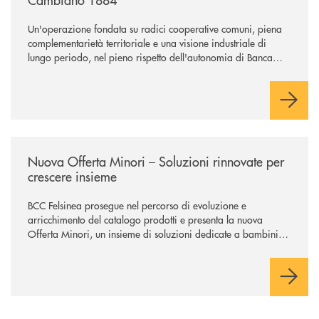
Un'operazione fondata su radici cooperative comuni, piena
complementarietà territoriale e una visione industriale di
lungo periodo, nel pieno rispetto dell'autonomia di Banca
Cambiano. Nei prossimi giorni verrà avviato il periodo di
negoziazione esclusiva per la finalizzazione dell’operazione.
/news/nuova-offerta-minori-soluzioni-rinnovate-per-crescere-insieme-1
Nuova Offerta Minori – Soluzioni rinnovate per
crescere insieme
BCC Felsinea prosegue nel percorso di evoluzione e
arricchimento del catalogo prodotti e presenta la nuova
Offerta Minori, un insieme di soluzioni dedicate a bambini e
ragazzi da 0 a 18 anni, pensate per supportarli nello
sviluppo di una relazione consapevole con il denaro, sempre
con la guida dei genitori e della banca.