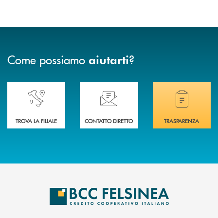
Come possiamo
?
aiutarti
Accedi all' elenco completo delle nostre&nbsp; filiali .
Ti serve assistenza immediata? Contattaci!
Hai bisogno di docum
TROVA LA FILIALE
CONTATTO DIRETTO
TRASPARENZA