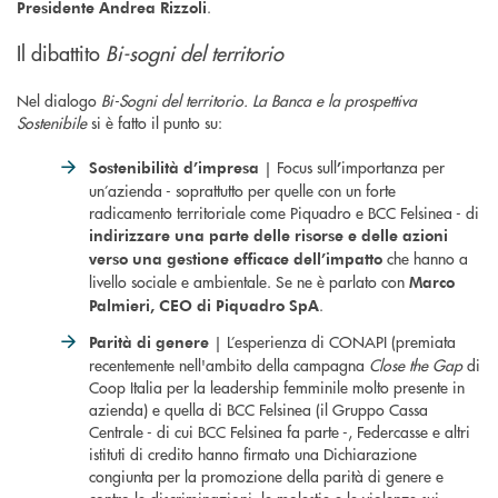
.
Presidente Andrea Rizzoli
Il dibattito
Bi-sogni del territorio
Nel dialogo
Bi-Sogni del territorio. La Banca e la prospettiva
Sostenibile
si è fatto il punto su:
| Focus sull
importanza per
Sostenibilità d’impresa
’
un’azienda - soprattutto per quelle con un forte
radicamento territoriale come Piquadro e BCC Felsinea - di
indirizzare una parte delle risorse e delle azioni
che hanno a
verso una gestione efficace dell’impatto
livello sociale e ambientale. Se ne è parlato con
Marco
.
Palmieri, CEO di Piquadro SpA
| L’esperienza di CONAPI (premiata
Parità di genere
recentemente nell'ambito della campagna
Close the Gap
di
Coop Italia per la leadership femminile molto presente in
azienda) e quella di BCC Felsinea (il Gruppo Cassa
Centrale - di cui BCC Felsinea fa parte -, Federcasse e altri
istituti di credito hanno firmato una Dichiarazione
congiunta per la promozione della parità di genere e
contro le discriminazioni, le molestie e le violenze sui