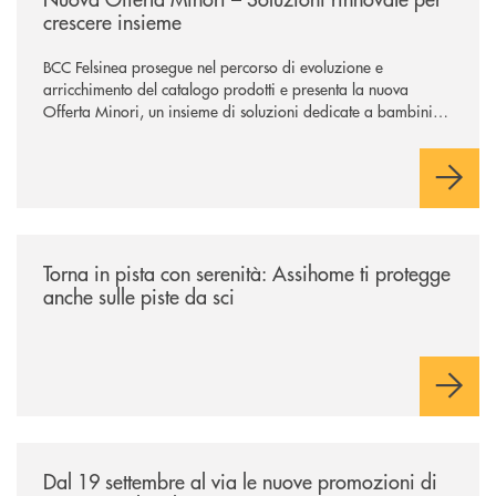
crescere insieme
BCC Felsinea prosegue nel percorso di evoluzione e
arricchimento del catalogo prodotti e presenta la nuova
Offerta Minori, un insieme di soluzioni dedicate a bambini e
ragazzi da 0 a 18 anni, pensate per supportarli nello
sviluppo di una relazione consapevole con il denaro, sempre
con la guida dei genitori e della banca.
/news/torna-in-pista-con-serenita-assihome-ti-protegge-anche-sulle-pist
Torna in pista con serenità: Assihome ti protegge
anche sulle piste da sci
/news/al-via-le-nuove-promozioni-di-autunno-sul-noleggio-a-lungo-ter
Dal 19 settembre al via le nuove promozioni di