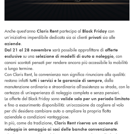
Anche quest’anno
partecipa al
con
Claris Rent
Black Friday
un’iniziativa imperdibile dedicata sia ai clienti
sia alle
privati
.
aziende
sarà possibile approfittare di
Dal 21 al 28 novembre
offerte
su una
, con
esclusive
selezione di modelli di auto a noleggio
canoni scontati pensati per rendere ancora più accessibile la mobilità
a lungo termine.
Con Claris Rent, la convenienza non significa rinunciare alla qualità:
restano infatti t
, dalla
utti i servizi e le garanzie di sempre
manutenzione ordinaria e straordinaria all’assistenza su strada, con la
certezza di un’esperienza di noleggio completa e senza pensieri.
Le offerte del Black Friday sono
valide solo per un periodo limitato
e fino a esaurimento disponibilità: un’occasione da cogliere al volo
per chi desidera cambiare auto o ampliare la propria flotta
aziendale a condizioni vantaggiose.
In più, come da tradizione,
Claris Rent riserva un canone di
.
noleggio in omaggio ai soci delle banche convenzionate