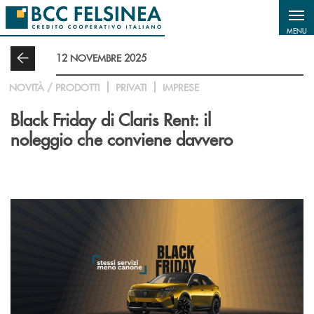
Salta al contenuto principale
MENU
12 NOVEMBRE 2025
NOVITÀ / PRODOTTI
PRIVATI
IMPRESE
Black Friday di Claris Rent: il
noleggio che conviene davvero