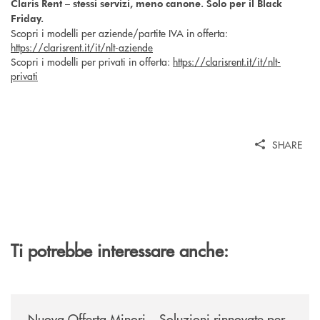
Claris Rent – stessi servizi, meno canone. Solo per il Black
Friday.
Scopri i modelli per aziende/partite IVA in offerta:
https://clarisrent.it/it/nlt-aziende
Scopri i modelli per privati in offerta:
https://clarisrent.it/it/nlt-
privati
SHARE
Ti potrebbe interessare anche:
/news/nuova-offerta-minori-soluzioni-rinnovate-per-crescere-insieme-1
Nuova Offerta Minori – Soluzioni rinnovate per