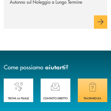
Autunno sul Noleggio a Lungo Termine
Come possiamo
?
aiutarti
Accedi all' elenco completo delle nostre&nbsp; filiali .
Ti serve assistenza immediata? Contattaci!
Hai bisogno di docum
TROVA LA FILIALE
CONTATTO DIRETTO
TRASPARENZA