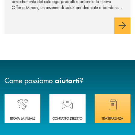
arricchimento del catalogo prodotti e presenta la nuova
Offerta Minori, un insieme di soluzioni dedicate a bambini e
ragazzi da 0 a 18 anni, pensate per supportarli nello
sviluppo di una relazione consapevole con il denaro, sempre
con la guida dei genitori e della banca.
Come possiamo
?
aiutarti
Accedi all' elenco completo delle nostre&nbsp; filiali .
Ti serve assistenza immediata? Contattaci!
Hai bisogno di docum
TROVA LA FILIALE
CONTATTO DIRETTO
TRASPARENZA