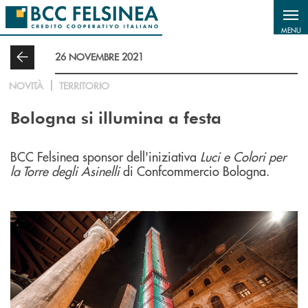
Salta al contenuto principale
MENU
26 NOVEMBRE 2021
NOVITÀ
TERRITORIO
Bologna si illumina a festa
BCC Felsinea sponsor dell'iniziativa
Luci e Colori per
la Torre degli Asinelli
di Confcommercio Bologna.