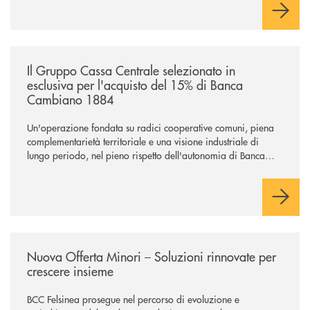
/news/il-gruppo-cassa-centrale-selezionato-in-esclusiva-per-lacquisto
Il Gruppo Cassa Centrale selezionato in
esclusiva per l'acquisto del 15% di Banca
Cambiano 1884
Un'operazione fondata su radici cooperative comuni, piena
complementarietà territoriale e una visione industriale di
lungo periodo, nel pieno rispetto dell'autonomia di Banca
Cambiano. Nei prossimi giorni verrà avviato il periodo di
negoziazione esclusiva per la finalizzazione dell’operazione.
/news/nuova-offerta-minori-soluzioni-rinnovate-per-crescere-insieme-1
Nuova Offerta Minori – Soluzioni rinnovate per
crescere insieme
BCC Felsinea prosegue nel percorso di evoluzione e