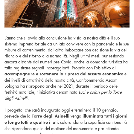
L’anno che si avvia alla conclusione ha visto la nostra città e il suo
sistema imprenditoriale da un lato convivere con la pandemia e le sue
misure di contenimento, dall’altro imboccare con decisione la via del
rilancio e del ritorno alla normalità. Negli ultimi mesi, pur restando
ancora distante dai numeri pre-Covid, anche la domanda turistica ha
fatto registrare segnali incoraggianti. Proprio con l’obiettivo di
e
accompagnare e sostenere la ripresa del tessuto economico
dei livelli di attrattività della nostra città, Confcommercio Ascom
Bologna ha riproposto anche nel 2021, durante il periodo delle
festività natalizie, l’iniziativa denominata
Luci e colori per la Torre
degli Asinelli
.
Il progetto, che sarà inaugurato oggi e terminerà il 10 gennaio,
prevede che la
venga
Torre degli Asinelli
illuminata tutti i giorni
, colorandone la superficie con tonalità
e lungo tutti e quattro i lati
che riprendono quelle del mattone del monumento e proiettando