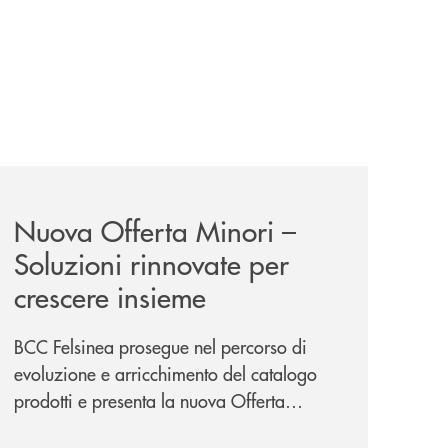
iva-per-lacquisto-del-15-di-banca-cambiano-1884/
news/nuova-offerta-minori-soluzioni-rinnovate-per-crescer
Nuova Offerta Minori –
Soluzioni rinnovate per
crescere insieme
BCC Felsinea prosegue nel percorso di
evoluzione e arricchimento del catalogo
prodotti e presenta la nuova Offerta
Minori, un insieme di soluzioni dedicate a