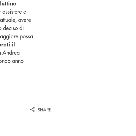
lettino
 assistere e
attuale, avere
o deciso di
 Maggiore possa
rati il
ea Andrea
condo anno
SHARE