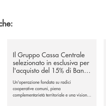
che:
/news/il-gruppo-cassa-centrale-selezionato-in-esclus
/
Il Gruppo Cassa Centrale
selezionato in esclusiva per
l'acquisto del 15% di Banca
Cambiano 1884
Un'operazione fondata su radici
cooperative comuni, piena
complementarietà territoriale e una visione
industriale di lungo periodo, nel pieno