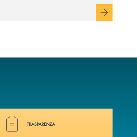
bambini e ragazzi da 0 a 18 anni, pensate
per supportarli nello sviluppo di una
relazione consapevole con il denaro,
sempre con la guida dei genitori e della
banca.
Hai bisogno di documenti ? Vai alla pagina dedicata.
TRASPARENZA