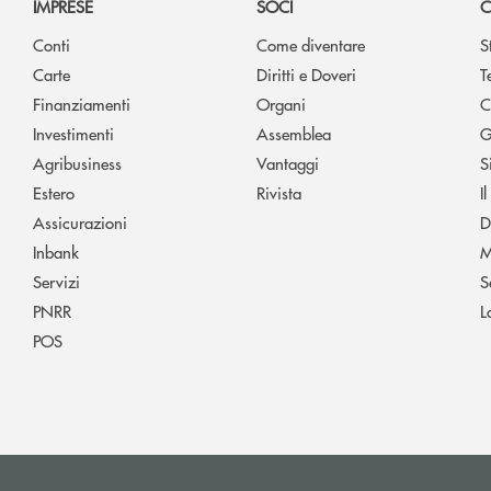
IMPRESE
SOCI
C
Conti
Come diventare
S
Carte
Diritti e Doveri
T
Finanziamenti
Organi
C
Investimenti
Assemblea
G
Agribusiness
Vantaggi
S
Estero
Rivista
I
Assicurazioni
D
Inbank
M
Servizi
S
PNRR
L
POS