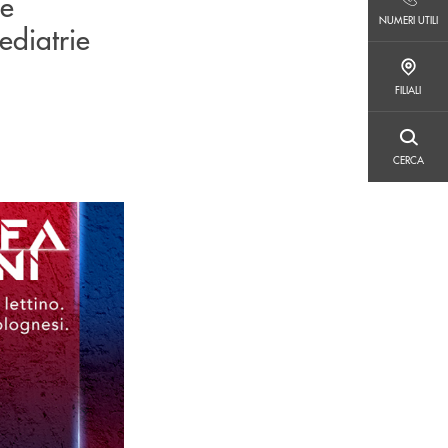
he
NUMERI UTILI
NUMERI UTILI
ediatrie
FILIALI
FILIALI
CERCA
CERCA