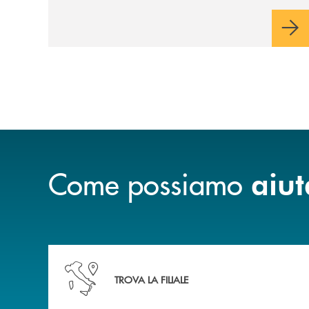
Come possiamo
aiut
Accedi all' elenco completo delle nostre&nbsp; fi
TROVA LA FILIALE