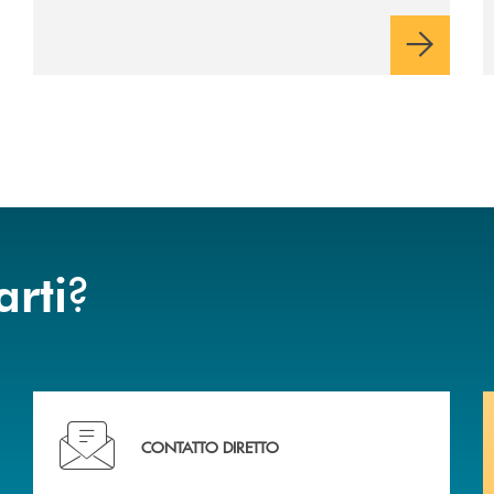
rispetto dell'autonomia di Banca
Cambiano. Nei prossimi giorni verrà
avviato il periodo di negoziazione
esclusiva per la finalizzazione
dell’operazione.
?
arti
liali .
Ti serve assistenza immediata? Contattaci!
CONTATTO DIRETTO