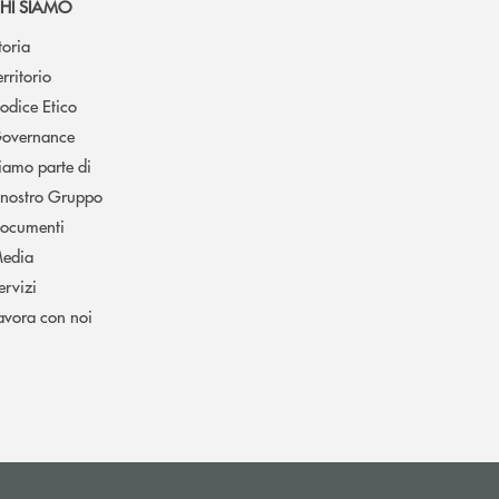
HI SIAMO
toria
erritorio
odice Etico
overnance
iamo parte di
l nostro Gruppo
ocumenti
edia
ervizi
avora con noi