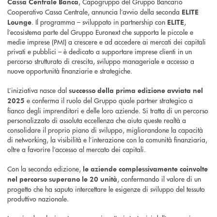
, Capogruppo del Gruppo Bancario
Cassa Centrale Banca
Cooperativo Cassa Centrale, annuncia l’avvio della seconda
ELITE
. Il programma – sviluppato in partnership con
,
Lounge
ELITE
l’ecosistema parte del Gruppo Euronext che supporta le piccole e
medie imprese (PMI) a crescere e ad accedere ai mercati dei capitali
privati e pubblici – è dedicato a supportare imprese clienti in un
percorso strutturato di crescita, sviluppo manageriale e accesso a
nuove opportunità finanziarie e strategiche.
L’iniziativa nasce dal
successo della prima edizione avviata nel
e conferma il ruolo del Gruppo quale partner strategico a
2025
fianco degli imprenditori e delle loro aziende. Si tratta di un percorso
personalizzato di assoluta eccellenza che aiuta queste realtà a
consolidare il proprio piano di sviluppo, migliorandone la capacità
di networking, la visibilità e l’interazione con la comunità finanziaria,
oltre a favorire l’accesso al mercato dei capitali.
Con la seconda edizione,
le aziende complessivamente coinvolte
, confermando il valore di un
nel percorso superano le 20 unità
progetto che ha saputo intercettare le esigenze di sviluppo del tessuto
produttivo nazionale.