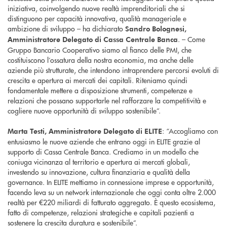
iniziativa, coinvolgendo nuove realtà imprenditoriali che si
distinguono per capacità innovativa, qualità manageriale e
ambizione di sviluppo – ha dichiarato
Sandro Bolognesi,
. – Come
Amministratore Delegato
di Cassa Centrale Banca
Gruppo Bancario Cooperativo siamo al fianco delle PMI, che
costituiscono l’ossatura della nostra economia, ma anche delle
aziende più strutturate, che intendono intraprendere percorsi evoluti di
crescita e apertura ai mercati dei capitali. Riteniamo quindi
fondamentale mettere a disposizione strumenti, competenze e
relazioni che possano supportarle nel rafforzare la competitività e
cogliere nuove opportunità di sviluppo sostenibile”.
: “Accogliamo con
Marta Testi, Amministratore Delegato di ELITE
entusiasmo le nuove aziende che entrano oggi in ELITE grazie al
supporto di Cassa Centrale Banca. Crediamo in un modello che
coniuga vicinanza al territorio e apertura ai mercati globali,
investendo su innovazione, cultura finanziaria e qualità della
governance. In ELITE mettiamo in connessione imprese e opportunità,
facendo leva su un network internazionale che oggi conta oltre 2.000
realtà per €220 miliardi di fatturato aggregato. È questo ecosistema,
fatto di competenze, relazioni strategiche e capitali pazienti a
sostenere la crescita duratura e sostenibile”.