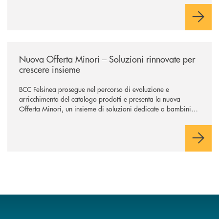
negoziazione esclusiva per la finalizzazione dell’operazione.
/news/nuova-offerta-minori-soluzioni-rinnovate-per-crescere-insieme-1
Nuova Offerta Minori – Soluzioni rinnovate per
crescere insieme
BCC Felsinea prosegue nel percorso di evoluzione e
arricchimento del catalogo prodotti e presenta la nuova
Offerta Minori, un insieme di soluzioni dedicate a bambini e
ragazzi da 0 a 18 anni, pensate per supportarli nello
sviluppo di una relazione consapevole con il denaro, sempre
con la guida dei genitori e della banca.