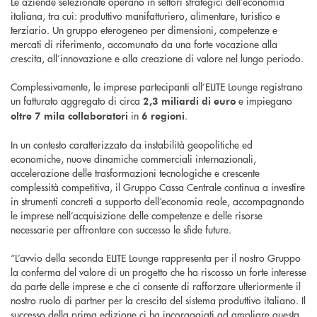
Le aziende selezionate operano in settori strategici dell’economia
italiana, tra cui: produttivo manifatturiero, alimentare, turistico e
terziario. Un gruppo eterogeneo per dimensioni, competenze e
mercati di riferimento, accomunato da una forte vocazione alla
crescita, all’innovazione e alla creazione di valore nel lungo periodo.
Complessivamente, le imprese partecipanti all’ELITE Lounge registrano
un fatturato aggregato di circa
e impiegano
2,3 miliardi di euro
in
.
oltre 7 mila collaboratori
6 regioni
In un contesto caratterizzato da instabilità geopolitiche ed
economiche, nuove dinamiche commerciali internazionali,
accelerazione delle trasformazioni tecnologiche e crescente
complessità competitiva, il Gruppo Cassa Centrale continua a investire
in strumenti concreti a supporto dell’economia reale, accompagnando
le imprese nell’acquisizione delle competenze e delle risorse
necessarie per affrontare con successo le sfide future.
“L’avvio della seconda ELITE Lounge rappresenta per il nostro Gruppo
la conferma del valore di un progetto che ha riscosso un forte interesse
da parte delle imprese e che ci consente di rafforzare ulteriormente il
nostro ruolo di partner per la crescita del sistema produttivo italiano. Il
successo della prima edizione ci ha incoraggiati ad ampliare questa