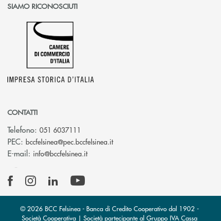
SIAMO RICONOSCIUTI
CONTATTI
Telefono:
051 6037111
(si apre l’app di posta elettronic
PEC:
bccfelsinea@pec.bccfelsinea.it
(si apre l’app di posta elettronica)
E-mail:
info@bccfelsinea.it
© 2026 BCC Felsinea - Banca di Credito Cooperativo dal 1902 -
Società Cooperativa | Società partecipante al Gruppo IVA Cassa