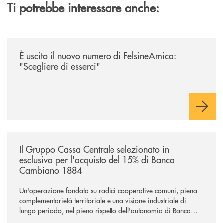
Ti potrebbe interessare anche:
/news/felsineamica-26/
È uscito il nuovo numero di FelsineAmica:
"Scegliere di esserci"
/news/il-gruppo-cassa-centrale-selezionato-in-esclusiva-per-lacquisto
Il Gruppo Cassa Centrale selezionato in
esclusiva per l'acquisto del 15% di Banca
Cambiano 1884
Un'operazione fondata su radici cooperative comuni, piena
complementarietà territoriale e una visione industriale di
lungo periodo, nel pieno rispetto dell'autonomia di Banca
Cambiano. Nei prossimi giorni verrà avviato il periodo di