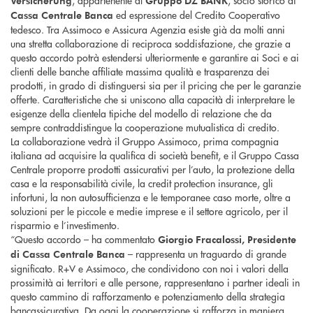
Versicherung
Gruppo DZ BANK
ed espressione del Credito Cooperativo
Cassa Centrale Banca
tedesco. Tra Assimoco e Assicura Agenzia esiste già da molti anni
una stretta collaborazione di reciproca soddisfazione, che grazie a
questo accordo potrà estendersi ulteriormente e garantire ai Soci e ai
clienti delle banche affiliate massima qualità e trasparenza dei
prodotti, in grado di distinguersi sia per il pricing che per le garanzie
offerte. Caratteristiche che si uniscono alla capacità di interpretare le
esigenze della clientela tipiche del modello di relazione che da
sempre contraddistingue la cooperazione mutualistica di credito.
La collaborazione vedrà il Gruppo Assimoco, prima compagnia
italiana ad acquisire la qualifica di società benefit, e il Gruppo Cassa
Centrale proporre prodotti assicurativi per l’auto, la protezione della
casa e la responsabilità civile, la credit protection insurance, gli
infortuni, la non autosufficienza e le temporanee caso morte, oltre a
soluzioni per le piccole e medie imprese e il settore agricolo, per il
risparmio e l’investimento.
“Questo accordo – ha commentato
Giorgio Fracalossi, Presidente
– rappresenta un traguardo di grande
di Cassa Centrale Banca
significato. R+V e Assimoco, che condividono con noi i valori della
prossimità ai territori e alle persone, rappresentano i partner ideali in
questo cammino di rafforzamento e potenziamento della strategia
bancassicurativa. Da oggi la cooperazione si rafforza in maniera