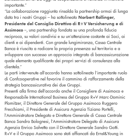
importante.”
“La collaborazione raggiunta rinsalda la partnership ormai di lunga
data tra i nostri Gruppi – ha sottolineato
Norbert Rollinger,
Presidente del Consiglio Direttivo di R+V Versicherung e di
–, una partnership fondata su una profonda fiducia
Assimoco
reciproca, su valori condivisi e su un’attenzione costante ai Soci, ai
clienti e ai dipendenti. Con grande lungimiranza, Cassa Centrale
Banca è riuscita a radicare la propria presenza sul territorio e a
sviluppare con successo un approccio integrato di bancassicurazione
quale elemento qualificante dei propri servizi di consulenza alla
clientela.”
Le parti intervenute all’accordo hanno sottolineato l’importante ruolo
di Confcooperative nel favorire il cammino di rafforzamento della
strategia bancassicurativa dei due Gruppi.
Presenti alla firma dell’accordo anche il Consigliere di Assimoco e
Responsabile International Business del Gruppo R+V Marc-Dominic
Plomitzer, il Direttore Generale del Gruppo Assimoco Ruggero
Frecchiami, il Presidente di Assicura Agenzia Tiziano Portelli,
l’Amministratore Delegato e Direttore Generale di Cassa Centrale
Banca Sandro Bolognesi, l’Amministratore Delegato di Assicura
Agenzia Enrico Salvetta con il Direttore Generale Sandro Gotti.
R+V e il Gruppo Assimoco sono stati affiancati da Ernst&Young in