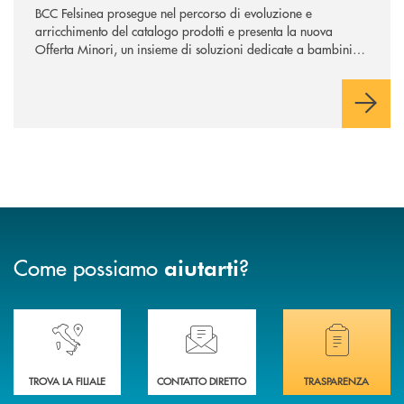
BCC Felsinea prosegue nel percorso di evoluzione e
arricchimento del catalogo prodotti e presenta la nuova
Offerta Minori, un insieme di soluzioni dedicate a bambini e
ragazzi da 0 a 18 anni, pensate per supportarli nello
sviluppo di una relazione consapevole con il denaro, sempre
con la guida dei genitori e della banca.
Come possiamo
?
aiutarti
Accedi all' elenco completo delle nostre&nbsp; filiali .
Ti serve assistenza immediata? Contattaci!
Hai bisogno di docum
TROVA LA FILIALE
CONTATTO DIRETTO
TRASPARENZA