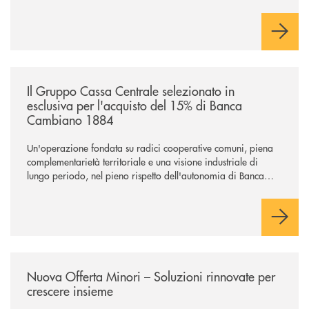
/news/il-gruppo-cassa-centrale-selezionato-in-esclusiva-per-lacquisto
Il Gruppo Cassa Centrale selezionato in
esclusiva per l'acquisto del 15% di Banca
Cambiano 1884
Un'operazione fondata su radici cooperative comuni, piena
complementarietà territoriale e una visione industriale di
lungo periodo, nel pieno rispetto dell'autonomia di Banca
Cambiano. Nei prossimi giorni verrà avviato il periodo di
negoziazione esclusiva per la finalizzazione dell’operazione.
/news/nuova-offerta-minori-soluzioni-rinnovate-per-crescere-insieme-1
Nuova Offerta Minori – Soluzioni rinnovate per
crescere insieme