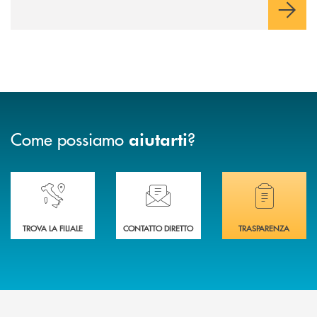
con la guida dei genitori e della banca.
Come possiamo
?
aiutarti
Accedi all' elenco completo delle nostre&nbsp; filiali .
Ti serve assistenza immediata? Contattaci!
Hai bisogno di docum
TROVA LA FILIALE
CONTATTO DIRETTO
TRASPARENZA