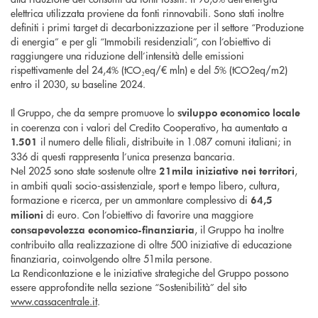
elettrica utilizzata proviene da fonti rinnovabili. Sono stati inoltre
definiti i primi target di decarbonizzazione per il settore “Produzione
di energia” e per gli “Immobili residenziali”, con l’obiettivo di
raggiungere una riduzione dell’intensità delle emissioni
rispettivamente del 24,4% (tCO₂eq/€ mln) e del 5% (tCO2eq/m2)
entro il 2030, su baseline 2024.
Il Gruppo, che da sempre promuove lo
sviluppo economico locale
in coerenza con i valori del Credito Cooperativo, ha aumentato a
il numero delle filiali, distribuite in 1.087 comuni italiani; in
1.501
336 di questi rappresenta l’unica presenza bancaria.
Nel 2025 sono state sostenute oltre
,
21mila iniziative nei territori
in ambiti quali socio-assistenziale, sport e tempo libero, cultura,
formazione e ricerca, per un ammontare complessivo di
64,5
di euro. Con l’obiettivo di favorire una maggiore
milioni
, il Gruppo ha inoltre
consapevolezza economico-finanziaria
contribuito alla realizzazione di oltre 500 iniziative di educazione
finanziaria, coinvolgendo oltre 51mila persone.
La Rendicontazione e le iniziative strategiche del Gruppo possono
essere approfondite nella sezione “Sostenibilità” del sito
www.cassacentrale.it
.