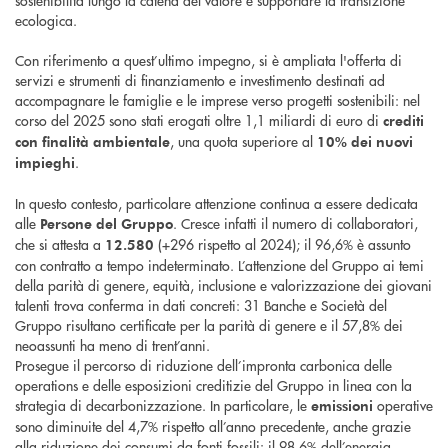
sostenibilità lungo la catena del valore e supportare la transizione
ecologica.
Con riferimento a quest’ultimo impegno, si è ampliata l'offerta di
servizi e strumenti di finanziamento e investimento destinati ad
accompagnare le famiglie e le imprese verso progetti sostenibili: nel
corso del 2025 sono stati erogati oltre 1,1 miliardi di euro di
crediti
, una quota superiore al
con finalità ambientale
10% dei nuovi
.
impieghi
In questo contesto, particolare attenzione continua a essere dedicata
alle
. Cresce infatti il numero di collaboratori,
Persone del Gruppo
che si attesta a
(+296 rispetto al 2024); il 96,6% è assunto
12.580
con contratto a tempo indeterminato. L’attenzione del Gruppo ai temi
della parità di genere, equità, inclusione e valorizzazione dei giovani
talenti trova conferma in dati concreti: 31 Banche e Società del
Gruppo risultano certificate per la parità di genere e il 57,8% dei
neoassunti ha meno di trent’anni.
Prosegue il percorso di riduzione dell’impronta carbonica delle
operations e delle esposizioni creditizie del Gruppo in linea con la
strategia di decarbonizzazione. In particolare, le
operative
emissioni
sono diminuite del 4,7% rispetto all’anno precedente, anche grazie
alla riduzione dei consumi da fonti fossili: il 98,6% dell’energia