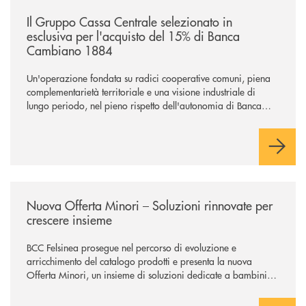
/news/il-gruppo-cassa-centrale-selezionato-in-esclusiva-per-lacquisto
Il Gruppo Cassa Centrale selezionato in
esclusiva per l'acquisto del 15% di Banca
Cambiano 1884
Un'operazione fondata su radici cooperative comuni, piena
complementarietà territoriale e una visione industriale di
lungo periodo, nel pieno rispetto dell'autonomia di Banca
Cambiano. Nei prossimi giorni verrà avviato il periodo di
negoziazione esclusiva per la finalizzazione dell’operazione.
/news/nuova-offerta-minori-soluzioni-rinnovate-per-crescere-insieme-1
Nuova Offerta Minori – Soluzioni rinnovate per
crescere insieme
BCC Felsinea prosegue nel percorso di evoluzione e
arricchimento del catalogo prodotti e presenta la nuova
Offerta Minori, un insieme di soluzioni dedicate a bambini e
ragazzi da 0 a 18 anni, pensate per supportarli nello
sviluppo di una relazione consapevole con il denaro, sempre