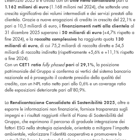
L’esercizio 2025 si è chiuso con un
pari a
utile netto consolidato
(1.168 milioni nel 2024), che sottende una
1.162 milioni di euro
crescita significativa dei volumi intermediati e dei servizi prestati alla
clientela. Grazie a nuove erogazioni di credito in crescita del 22,1% e
pari a 10,5 miliardi di euro,
al
i finanziamenti netti alla clientela
31 dicembre 2025 superano i
(+4,7% rispetto a
50 miliardi di euro
fine 2024), e la
ha raggiunto quota
raccolta complessiva
130
, di cui 75,2 miliardi di raccolta diretta e 54,5
miliardi di euro
miliardi di raccolta indiretta (rispettivamente +5,6% e +11,1% rispetto
a fine 2024).
Con un
fully phased
al
, la posizione
CET1 ratio
pari
29,1%
patrimoniale del Gruppo si conferma ai vertici del sistema bancario
nazionale ed è proseguito il costante presidio della qualità del
credito, con un NPL ratio netto pari allo 0,6% e un coverage ratio
delle esposizioni deteriorate pari all’80,9%.
La
, oltre a
Rendicontazione Consolidata di Sostenibilità 2025
esporre le informazioni non finanziarie, fornisce trasparenza sugli
impegni e i risultati raggiunti riferiti al Piano di Sostenibilità del
Gruppo, che esprimono il percorso di graduale integrazione dei
fattori ESG nella strategia aziendale, orientata a mitigare l’impatto
ambientale, valorizzare l’identità cooperativa e promuovere la