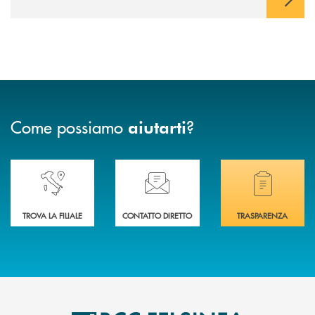
Come possiamo
?
aiutarti
Accedi all' elenco completo delle nostre&nbsp; filiali .
Ti serve assistenza immediata? Contattaci!
Hai bisogno di docum
TROVA LA FILIALE
CONTATTO DIRETTO
TRASPARENZA