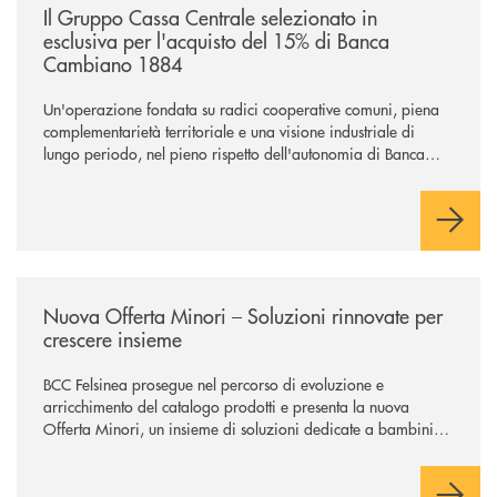
Il Gruppo Cassa Centrale selezionato in
esclusiva per l'acquisto del 15% di Banca
Cambiano 1884
Un'operazione fondata su radici cooperative comuni, piena
complementarietà territoriale e una visione industriale di
lungo periodo, nel pieno rispetto dell'autonomia di Banca
Cambiano. Nei prossimi giorni verrà avviato il periodo di
negoziazione esclusiva per la finalizzazione dell’operazione.
/news/nuova-offerta-minori-soluzioni-rinnovate-per-crescere-insieme-1
Nuova Offerta Minori – Soluzioni rinnovate per
crescere insieme
BCC Felsinea prosegue nel percorso di evoluzione e
arricchimento del catalogo prodotti e presenta la nuova
Offerta Minori, un insieme di soluzioni dedicate a bambini e
ragazzi da 0 a 18 anni, pensate per supportarli nello
sviluppo di una relazione consapevole con il denaro, sempre
con la guida dei genitori e della banca.