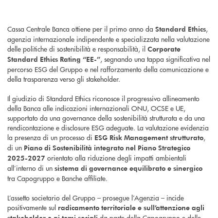
Cassa Centrale Banca ottiene per il primo anno da
,
Standard Ethics
agenzia internazionale indipendente e specializzata nella valutazione
delle politiche di sostenibilità e responsabilità, il
Corporate
, segnando una tappa significativa nel
Standard Ethics Rating “EE-”
percorso ESG del Gruppo e nel rafforzamento della comunicazione e
della trasparenza verso gli stakeholder.
Il giudizio di Standard Ethics riconosce il progressivo allineamento
della Banca alle indicazioni internazionali ONU, OCSE e UE,
supportato da una governance della sostenibilità strutturata e da una
rendicontazione e disclosure ESG adeguate. La valutazione evidenzia
la presenza di un processo di
,
ESG Risk Management strutturato
di un
Piano di Sostenibilità integrato nel Piano Strategico
orientato alla riduzione degli impatti ambientali
2025-2027
all’interno di un
sistema di governance equilibrato e sinergico
tra Capogruppo e Banche affiliate.
L’assetto societario del Gruppo – prosegue l’Agenzia – incide
positivamente sul
radicamento territoriale e sull’attenzione agli
da parte della Capogruppo e delle
stakeholder e ai temi sociali