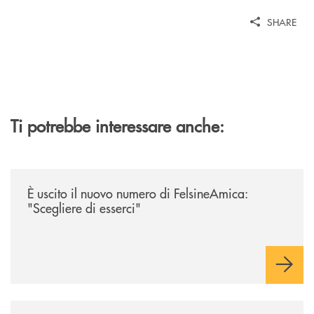
SHARE
Ti potrebbe interessare anche:
/news/felsineamica-26/
È uscito il nuovo numero di FelsineAmica:
"Scegliere di esserci"
/news/il-gruppo-cassa-centrale-selezionato-in-esclusiva-per-lacquisto