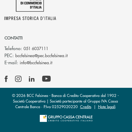
CONTATTI
Telefono:
051 6037111
(si apre l’app di posta elettronic
PEC:
bccfelsinea@pec.bccfelsinea.it
(si apre l’app di posta elettronica)
E-mail:
info@bccfelsinea.it
© 2026 BCC Felsinea - Banca di Credito Cooperativo dal 1902 -
Società Cooperativa | Società partecipante al Gruppo IVA Cassa
Centrale Banca · P.Iva 02529020220
Credits
|
Note legali