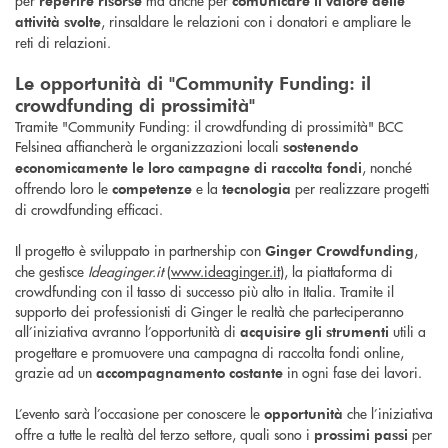
reperire risorse
comunicare il valore delle
, rinsaldare le relazioni con i donatori e ampliare le
attività svolte
reti di relazioni.
Le opportunità di "Community Funding: il
crowdfunding di prossimità"
Tramite "Community Funding: il crowdfunding di prossimità" BCC
Felsinea affiancherà le organizzazioni locali
sostenendo
, nonché
economicamente le loro campagne di raccolta fondi
offrendo loro le
e la
per realizzare progetti
competenze
tecnologia
di crowdfunding efficaci.
Il progetto è sviluppato in partnership con
,
Ginger Crowdfunding
che gestisce
Ideaginger.it
(
www.ideaginger.it
), la piattaforma di
crowdfunding con il tasso di successo più alto in Italia. Tramite il
supporto dei professionisti di Ginger le realtà che parteciperanno
all’iniziativa avranno l’opportunità di
utili a
acquisire gli strumenti
progettare e promuovere una campagna di raccolta fondi online,
grazie ad un
in ogni fase dei lavori.
accompagnamento costante
L’evento sarà l’occasione per conoscere le
che l’iniziativa
opportunità
offre a tutte le realtà del terzo settore, quali sono i
per
prossimi passi