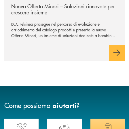
Nuova Offerta Minori – Soluzioni rinnovate per
crescere insieme
BCC Felsinea prosegue nel percorso di evoluzione e
arricchimento del catalogo prodotti e presenta la nuova
Offerta Minori, un insieme di soluzioni dedicate a bambini e
ragazzi da 0 a 18 anni, pensate per supportarli nello
sviluppo di una relazione consapevole con il denaro, sempre
con la guida dei genitori e della banca.
Come possiamo
?
aiutarti
Accedi all' elenco completo delle nostre&nbsp; filiali .
Ti serve assistenza immediata? Contattaci!
Hai bisogno di docum