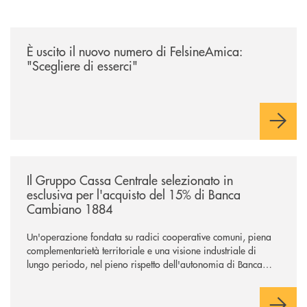
/news/felsineamica-26/
È uscito il nuovo numero di FelsineAmica:
"Scegliere di esserci"
/news/il-gruppo-cassa-centrale-selezionato-in-esclusiva-per-lacquisto
Il Gruppo Cassa Centrale selezionato in
esclusiva per l'acquisto del 15% di Banca
Cambiano 1884
Un'operazione fondata su radici cooperative comuni, piena
complementarietà territoriale e una visione industriale di
lungo periodo, nel pieno rispetto dell'autonomia di Banca
Cambiano. Nei prossimi giorni verrà avviato il periodo di
negoziazione esclusiva per la finalizzazione dell’operazione.