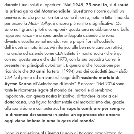
durante i suoi saluti di apertura: “
Nel 1949, 75 anni fa, si disputò
. Quest’anno ricorre quindi un
la prima gara del Motomondiale
anniversario che per un territorio come il nostro, noto in tutto il mondo
per essere la
Motor Valley
, è ancora più sentito e significativo. Qui
sono nati grandi piloti e campioni - questa sera ne abbiamo una bella
rappresentanza - e si sono anche sviluppate aziende che sono
diventate eccellenze nel mondo, veri e propri fiori all’occhiello
dell’industria motoristica. Mi riferisco alle ben note case costruttrici,
ma anche ad aziende come CEA Estintori - nostra socia - che è qui
con noi questa sera e che dal 1970, con la sua Squadra Corse, è
presente nei principali autodromi. È questa anche l’occasione per
ricordare che
(era il 1994) uno dei cosiddetti
Leoni della
30 anni fa
CEA
fu il primo ad arrivare sul luogo dell’
incidente mortale di
all’Autodromo di Imola”. E ancora: “Nel 2024 sono
Ayrton Senna
tante le ricorrenze legate al mondo dei motori e ci sembrava
importante, con questa nostra iniziativa, diffondere la storia del
, una figura fondamentale del motociclismo che, grazie
dottorcosta
alla sua visione e competenza,
ha saputo cambiare per sempre
la dinamica dei soccorsi in pista: un approccio che ancora
”.
oggi viene imitato in tutte le gare del mondo
Dopo la proiezione al Cinema Fossolo di Bologna organizzata da