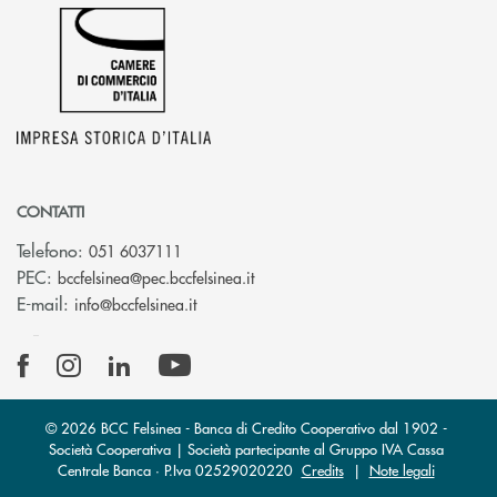
CONTATTI
Telefono:
051 6037111
(si apre l’app di posta elettronic
PEC:
bccfelsinea@pec.bccfelsinea.it
(si apre l’app di posta elettronica)
E-mail:
info@bccfelsinea.it
© 2026 BCC Felsinea - Banca di Credito Cooperativo dal 1902 -
Società Cooperativa | Società partecipante al Gruppo IVA Cassa
Centrale Banca · P.Iva 02529020220
Credits
|
Note legali