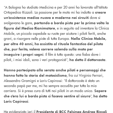
“A Bologna ho studiato Medicina e per 20 anni ho lavorato all'Istituto
Ortopedico Rizzoli. La passione per le moto mi ha indotto a
creare
dove si
un’assistenza medica nuova e moderna nei circuiti
svolgevano le gare,
portando a bordo pista per la prima volta la
, e in seguito ad inventare la Clinica
figura del Medico Rianimatore
Mobile, un piccolo ospedale su ruote per aiutare i piloti feriti, anche
gravi, a risorgere nelle piste di tutta Europa.
Nella Clinica Mobile,
per oltre 40 anni, ho assistito al rituale fantastico del pilota
che, pur ferito, voleva correre salendo sulla moto per
. Il film è tutto questo: una fiaba dove i
inseguire i propri sogni
piloti, i miei idoli, sono i veri protagonisti”,
.
ha detto il
dottorcosta
Hanno partecipato alla serata anche piloti e personaggi che
, fra cui Virginio Ferrari,
hanno fatto la storia del motociclismo
Alessandro Gramigni e Loris Capirossi: “Il dottorcosta è stato un
secondo papà per me, mi ha sempre accudito per tutta la mia
carriera. Si è preso cura di tutti noi piloti in un modo unico.
Sapere
”,
che c’era lui a bordo pista ci faceva sentire al sicuro
ha detto
.
Loris Capirossi
Ha evidenziato ieri il
Presidente di BCC Felsinea Andrea Rizzoli