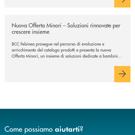
/news/nuova-offerta-minori-soluzioni-rinnovate-per-crescere-insieme-1
Nuova Offerta Minori – Soluzioni rinnovate per
crescere insieme
BCC Felsinea prosegue nel percorso di evoluzione e
arricchimento del catalogo prodotti e presenta la nuova
Offerta Minori, un insieme di soluzioni dedicate a bambini e
ragazzi da 0 a 18 anni, pensate per supportarli nello
sviluppo di una relazione consapevole con il denaro, sempre
con la guida dei genitori e della banca.
Come possiamo
?
aiutarti