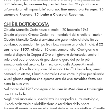
BCC Felsinea, le
“Voglio Correre:
prossime tappe del docufilm
un’avventura nell’impossibile” saranno:
,
fine maggio a Perugia
15
,
.
giugno a Riccione
15 luglio a Classe di Ravenna
CHI È IL DOTTORCOSTA
Claudio Marcello Costa nasce a Imola il 20 febbraio 1941.
Grazie al padre Checco Costa - tra i fondatori del circuito di Imola -
Claudio Marcello Costa si avvicina alle gare motociclistiche fin da
bambino, passando il tempo fra i box insieme ai piloti. Finché, il
22
, all’età di 16 anni, cambia tutto. Quel giorno a
aprile del 1957
Imola si disputa la Coppa d’Oro e il giovane dottorcosta, contro il
volere del padre, decide di guardare la gara dal punto più
emozionante del circuito, la mitica curva delle Acque Minerali.
Proprio lì, il 6 volte campione del mondo Geoff Duke cade e, senza
pensarci un attimo, Claudio Marcello Costa corre in pista per aiutarlo.
Quel giorno capisce che questo era ciò che avrebbe fatto per
tutta la sua vita.
Nel marzo del 1967 consegue la
laurea in Medicina e Chirurgia
con 110 e lode.
Negli anni successivi si specializza in Ortopedia e Traumatologia,
Fisiochinesiterapia e Riabilitazione e Medicina dello Sport.
Esperto di pronto soccorso al di fuori delle mura ospedaliere, Claudio