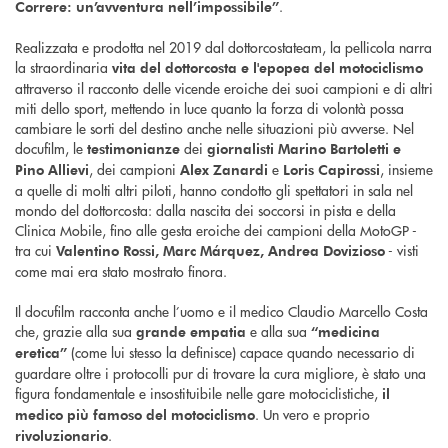
.
Correre: un’avventura nell’impossibile”
Realizzata e prodotta nel 2019 dal dottorcostateam, la pellicola narra
la straordinaria
vita del dottorcosta e l'epopea del motociclismo
attraverso il racconto delle vicende eroiche dei suoi campioni e di altri
miti dello sport, mettendo in luce quanto la forza di volontà possa
cambiare le sorti del destino anche nelle situazioni più avverse. Nel
docufilm, le
dei
testimonianze
giornalisti Marino Bartoletti e
, dei campioni
e
, insieme
Pino Allievi
Alex Zanardi
Loris Capirossi
a quelle di molti altri piloti, hanno condotto gli spettatori in sala nel
mondo del dottorcosta: dalla nascita dei soccorsi in pista e della
Clinica Mobile, fino alle gesta eroiche dei campioni della MotoGP -
tra cui
- visti
Valentino Rossi, Marc Márquez, Andrea Dovizioso
come mai era stato mostrato finora.
Il docufilm racconta anche l’uomo e il medico Claudio Marcello Costa
che, grazie alla sua
e alla sua
grande empatia
“medicina
(come lui stesso la definisce) capace quando necessario di
eretica”
guardare oltre i protocolli pur di trovare la cura migliore, è stato una
figura fondamentale e insostituibile nelle gare motociclistiche,
il
. Un vero e proprio
medico più famoso del motociclismo
.
rivoluzionario