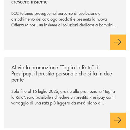
crescere insieme
BCC Felsinea prosegue nel percorso di evoluzione e
arricchimento del catalogo prodotti e presenta la nuova
Offerta Minori, un insieme di soluzioni dedicate a bambini e
ragazzi da 0 a 18 anni, pensate per supportarli nello
sviluppo di una relazione consapevole con il denaro, sempre
con la guida dei genitori e della banca.
/news/al-via-la-promozione-taglia-la-rata-di-prestipay-il-prestito-perso
Al via la promozione “Taglia la Rata” di
Prestipay, il prestito personale che si fa in due
per te
Solo fino al 15 luglio 2026, grazie alla promozione “Taglia
la Rata”, sarà possibile richiedere un prestito Prestipay con il
vantaggio di una rata più leggera da metà piano di
rimborso.