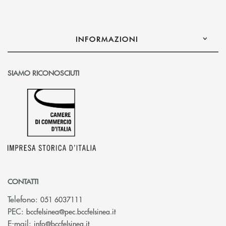
INFORMAZIONI
SIAMO RICONOSCIUTI
CONTATTI
Telefono:
051 6037111
(si apre l’app di posta elettronic
PEC:
bccfelsinea@pec.bccfelsinea.it
(si apre l’app di posta elettronica)
E-mail:
info@bccfelsinea.it