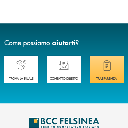
Come possiamo
?
aiutarti
Accedi all' elenco completo delle nostre&nbsp; filiali .
Ti serve assistenza immediata? Contattaci!
Hai bisogno di docum
TROVA LA FILIALE
CONTATTO DIRETTO
TRASPARENZA