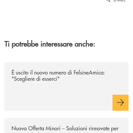
Ti potrebbe interessare anche:
/news/felsineamica-26/
È uscito il nuovo numero di FelsineAmica:
"Scegliere di esserci"
/news/nuova-offerta-minori-soluzioni-rinnovate-per-crescere-insieme-1
Nuova Offerta Minori – Soluzioni rinnovate per