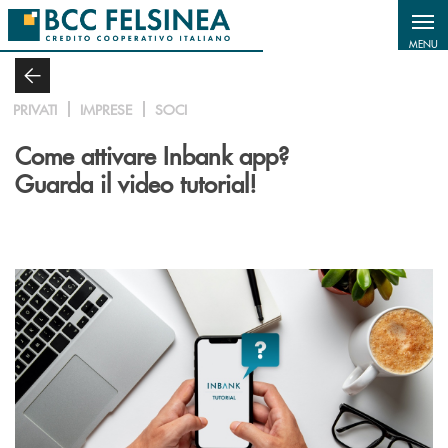
Salta al contenuto principale
MENU
PRIVATI
IMPRESE
SOCI
Come attivare Inbank app?
Guarda il video tutorial!